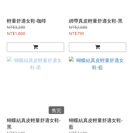
輕量舒適女鞋-咖啡
綁帶真皮輕量舒適女鞋-黑
NT$3,280
NT$2,680
NT$1,800
NT$790
售完
蝴蝶結真皮輕量舒適女鞋-
蝴蝶結真皮輕量舒適女鞋-
黑
藍