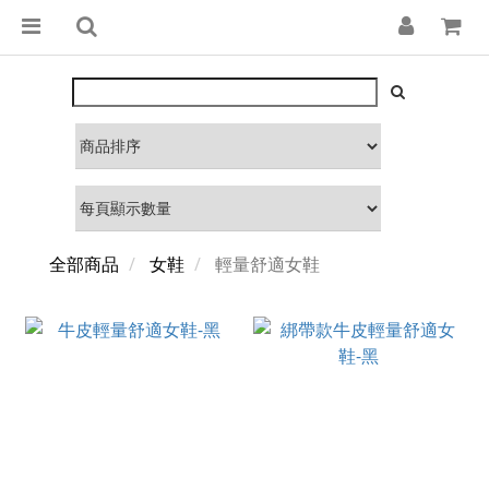
全部商品
女鞋
輕量舒適女鞋