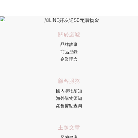
關於彪琥
品牌故事
商品型錄
企業理念
顧客服務
國內購物須知
海外購物須知
銷售據點查詢
主題文章
足的健康