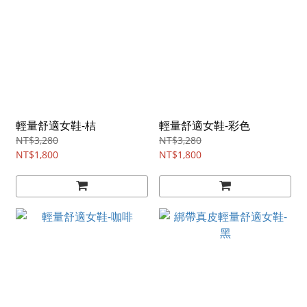
輕量舒適女鞋-桔
輕量舒適女鞋-彩色
NT$3,280
NT$3,280
NT$1,800
NT$1,800