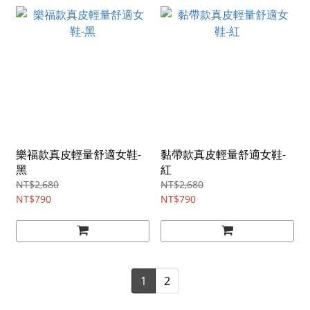
樂福款真皮輕量舒適女鞋-
黏帶款真皮輕量舒適女鞋-
黑
紅
NT$2,680
NT$2,680
NT$790
NT$790
1
2