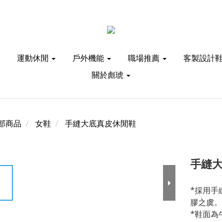
運動休閒
戶外機能
職場推薦
客製設計
關於彪琥
部商品
女鞋
手縫大底真皮休閒鞋
手縫大
*採用手
膠之虞。
*鞋面為