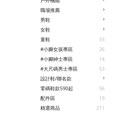
戶外機能
職場推薦
男鞋
女鞋
童鞋
33
#小腳女孩專區
26
#小腳紳士專區
14
#大尺碼男士專區
53
設計鞋/聯名款
零碼鞋款590起
56
配件區
19
精選商品
211