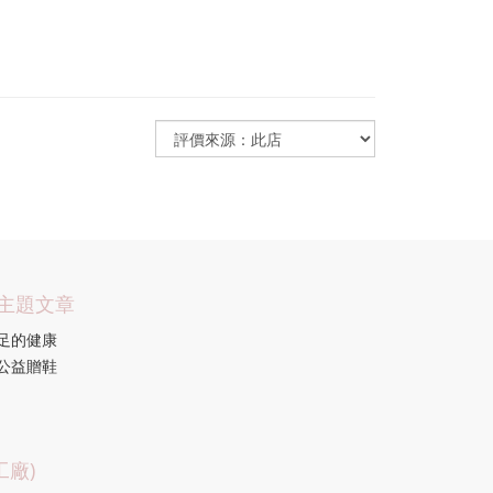
主題文章
足的健康
公益贈鞋
廠)