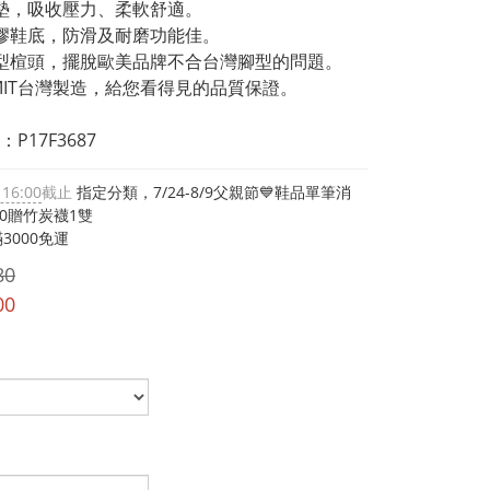
墊，吸收壓力、柔軟舒適。
膠鞋底，防滑及耐磨功能佳。
型楦頭，擺脫歐美品牌不合台灣腳型的問題。
% MIT台灣製造，給您看得見的品質保證。
P17F3687
 16:00
截止
指定分類，7/24-8/9父親節💙鞋品單筆消
00贈竹炭襪1雙
3000免運
80
00