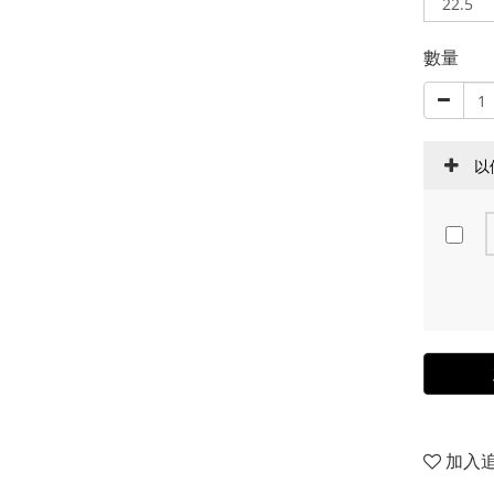
數量
以
加入