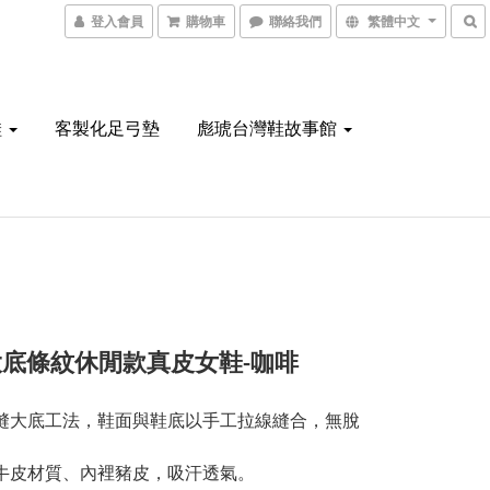
登入會員
購物車
聯絡我們
繁體中文
鞋
客製化足弓墊
彪琥台灣鞋故事館
底條紋休閒款真皮女鞋-咖啡
縫大底工法，鞋面與鞋底以手工拉線縫合，無脫
牛皮材質、內裡豬皮，吸汗透氣。