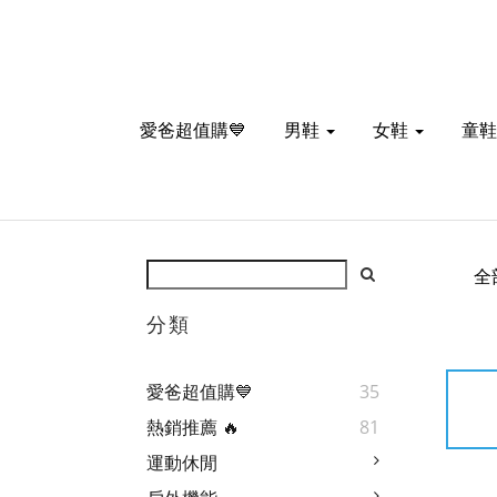
愛爸超值購💙
男鞋
女鞋
童鞋
全
分類
愛爸超值購💙
35
熱銷推薦 🔥
81
運動休閒