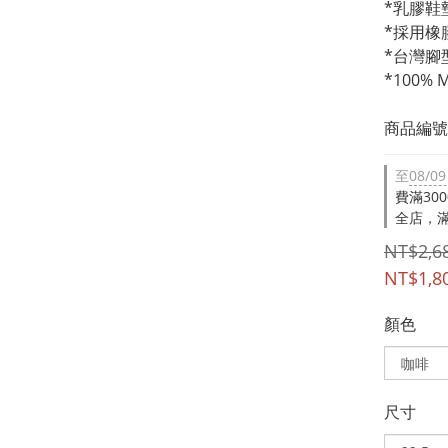
*乳膠鞋
*採用橡
*台灣腳
*100
商品編號：
至
08/09
費滿30
全店，滿
NT$2,6
NT$1,8
顏色
尺寸