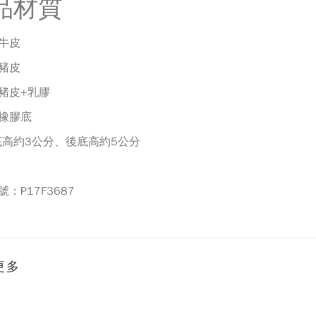
品材質
牛皮
豬皮
豬皮+乳膠
橡膠底
底高約3公分、後底高約5公分
號：
P17F3687
更多