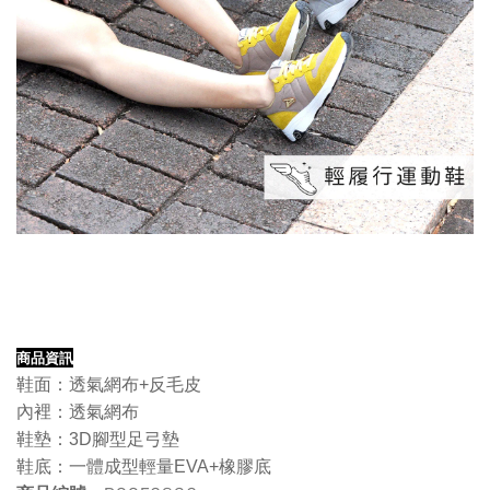
商品資訊
鞋面：透氣網布+反毛皮
內裡：透氣網布
鞋墊：3D腳型足弓墊
鞋底：一體成型輕量EVA+橡膠底