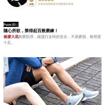
Point 03
｜
隨心所欲，禁得起百般磨練！
橡膠大底
耐磨防滑，維護行走時的安全，不易磨損，耐用度
十足
。