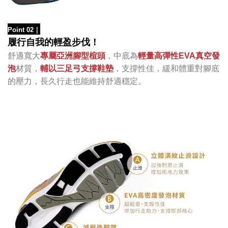
Point 02
｜
履行自我的輕盈步伐！
舒適寬大
專屬亞洲腳型楦頭
，中底為
輕量高彈性
發
EVA真空
泡
材質，
輔以三足弓支撐
鞋墊
，
支撐性佳，
緩和體重對腳底
的壓力，長久行走
也能維持舒適穩定。