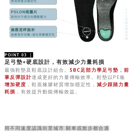
POINT 03
｜
+
足弓墊
硬底設計，有效減少力量耗損
最強鞋墊及鞋底設計組合。
SBC
足部力學足弓
墊
，
前
掌反彈設計
達成更好的力量傳輸效率。鞋墊以PE板
增加硬度
，鞋底橡膠材質增加穩定性，
減少踩踏力量
耗損
，有效提升動能傳輸效益。
用不同速度認識街景城市 騎車或散步都合適