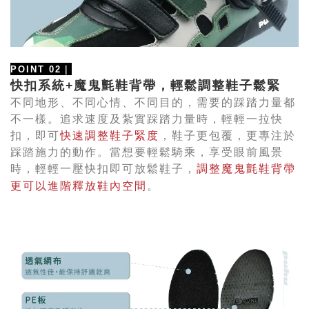
POINT 02
｜
快扣系統
+
魔鬼氈鞋背帶，輕鬆調整鞋子鬆緊
不同地形、不同心情、不同目的，需要的踩踏力量都
不一樣。追求速度及紮實踩踏力量時，輕輕一拉快
扣，即可
快速調整鞋子緊度
，鞋子更包覆，更專注於
踩踏施力的動作。當想要輕鬆騎乘，享受眼前風景
時，輕輕一壓快扣即可放鬆鞋子，
調整魔鬼氈鞋背帶
更可以進階釋放鞋內空間
。