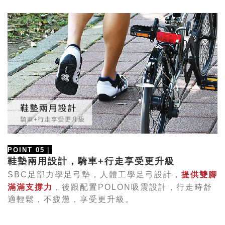
POINT 05
｜
鞋墊兩用設計，騎車+行走享受更升級
足部力學足弓墊，人體工學足弓設計，
提供雙腳
SBC
滿滿支撐力
，後跟配置
POLON
吸震設計，
行走時舒
適輕鬆，
不疲憊，享受更升級。