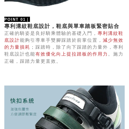
POINT 01
｜
專利溝紋鞋底設計，鞋底與單車踏板緊密貼合
正確的騎姿是良好騎乘體驗的基礎入門，
專利溝紋鞋
底設計
能夠引導車手雙腳踩踏於前掌位置，
減少無效
的力量損耗
；踩踏時，除了向下踩踏的力量外，專利
鞋底設計也能
有效優化向上提拉踏板的作用力
。施力
正確，踩踏力量更直效。