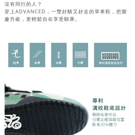
沒有同行的人？
ADVANCED
穿上
，一雙好騎又好走的單車鞋，把樂
趣升級，更輕鬆自在享受騎乘。