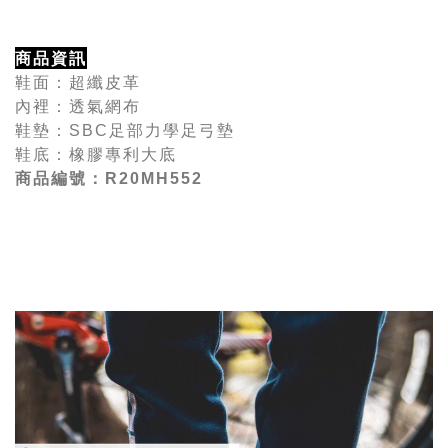
商品資訊
鞋面：超纖皮革
內裡：透氣網布
鞋墊：
SBC
足部力學足弓墊
鞋底：橡膠專利大底
商品編號：R20MH552