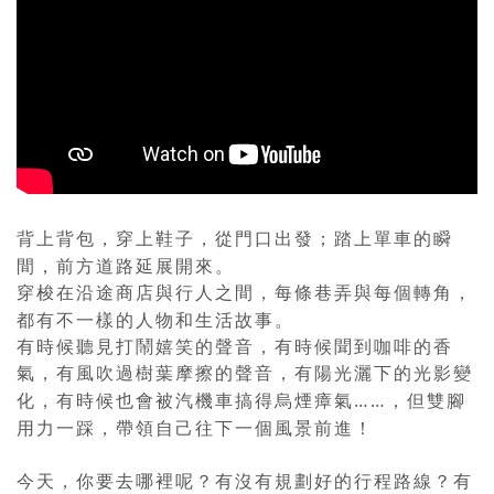
背上背包，穿上鞋子，從門口出發；踏上單車的瞬
間，前方道路延展開來。
穿梭在沿途商店與行人之間，每條巷弄與每個轉角，
都有不一樣的人物和生活故事。
有時候聽見打鬧嬉笑的聲音，有時候聞到咖啡的香
氣，有風吹過樹葉摩擦的聲音，有陽光灑下的光影變
……
化，有時候也會被汽機車搞得烏煙瘴氣
，但雙腳
用力一踩，帶領自己往下一個風景前進！
今天，你要去哪裡呢？有沒有規劃好的行程路線？有