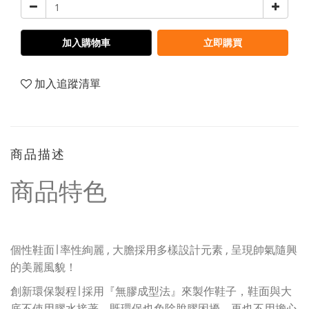
加入購物車
立即購買
加入追蹤清單
商品描述
商品特色
個性鞋面∣ 率性絢麗 , 大膽採用多樣設計元素 , 呈現帥氣隨興
的美麗風貌！
創新環保製程∣ 採用『無膠成型法』來製作鞋子，鞋面與大
底不使用膠水接著，既環保也免除脫膠困擾，再也不用擔心