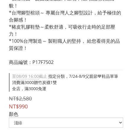
貌！
*台灣腳型楦頭～ 專屬台灣人之腳型設計，給予極佳的
合腳感！
*豬皮乳膠鞋墊～柔軟舒適，可吸收行走時的足部壓
力！
*100%台灣製造～ 製鞋職人的堅持， 給您看得見的品
質保證！
商品編號：P17F7502
至
08/09 16:00
截止
指定分類，7/24-8/9父親節💙鞋品單筆
消費滿3000贈竹炭襪1雙
全店，滿3000免運
NT$2,580
NT$990
顏色