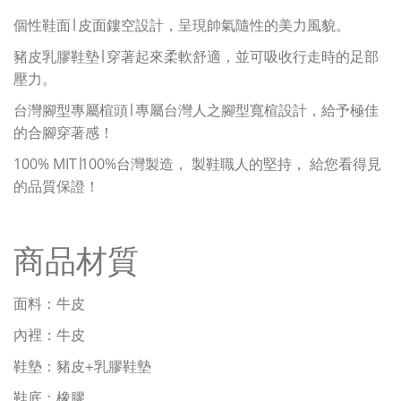
個性鞋面∣
皮面鏤空設計，呈現帥氣隨性的美力風貌。
豬皮乳膠鞋墊∣ 穿著起來柔軟舒適
，
並可吸收行走時的足部
壓力。
台灣腳型專屬楦頭∣ 專屬台灣人之腳型寬楦設計，給予極佳
的合腳穿著感！
100% MIT∣100%台灣製造， 製鞋職人的堅持， 給您看得見
的品質保證！
商品材質
面料：牛皮
內裡：牛皮
鞋墊：豬皮+乳膠鞋墊
鞋底：橡膠