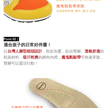
Point 02
｜
適合孩子的日常好伴履！
以
台灣人腳型楦頭設計
，鞋款包覆，貼合雙腳。
透氣舒適
的
的網布內裡
，
可快速穿脫，
鞋面材料、
吸汗乾爽
魔鬼氈黏帶
雙腳可以靈活
行動！