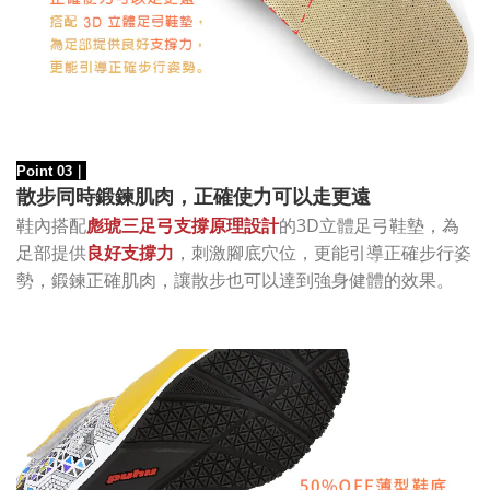
Point 03
｜
散步同時鍛鍊肌肉，正確使力可以走更遠
的3D立體足弓鞋墊，為
鞋內搭配
彪琥三足弓支撐原理設計
足部提供
良好支撐力
，刺激腳底穴位，更能引導正確步行姿
勢，鍛鍊正確肌肉，讓散步也可以達到強身健體的效果。