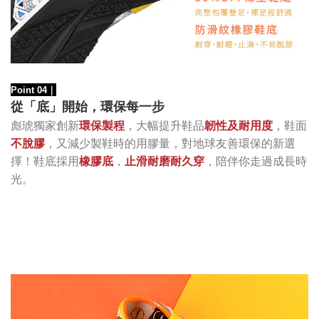
Point 04
｜
從「底
」
開始
，
環保每一步
，大幅提升鞋品
韌性及耐用度
，鞋面
彪琥獨家創新
環保製程
不脫膠
，又減少製鞋時的用膠量，對地球友善環保的新選
擇！鞋底採用
橡膠底
，
止滑耐磨耐久穿
，陪伴你走過成長時
光。