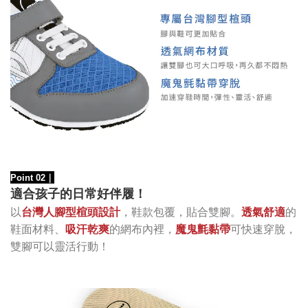
Point 02
｜
適合孩子的日常好伴履！
以
台灣人腳型楦頭設計
，鞋款包覆，貼合雙腳。
透氣舒適
的
的網布內裡
，
可快速穿脫，
鞋面材料、
吸汗乾爽
魔鬼氈黏帶
雙腳可以靈活
行動！