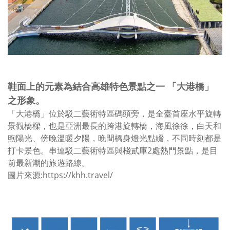
鞋面上的元素為結合高雄特色景點之一
「大港橋」
之形象。
「大港橋」位於駁二藝術特區碼頭旁，是全臺首座水平旋轉
景觀橋樑，也是亞洲最長的跨港旋轉橋
，
海風徐徐，白天和
煦陽光、傍晚溫暖夕陽，晚間
橋身燈光點綴，不同時刻都是
打卡景色。
串連駁二藝術特區與棧貳庫2處熱門景點，是目
前最新潮的旅遊路線。
圖片來源:https://khh.travel/