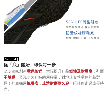
Point 04
｜
從「底
」
開始
，
環保每一步
，大幅提升鞋品
韌性及耐用度
，鞋面
彪琥獨家創新
環保製程
不脫膠
，又減少製鞋時的用膠量，對地球友善環保的新選
擇！鞋底採用
橡膠底
，
止滑耐磨耐久穿
，陪伴你走過成長時
光。