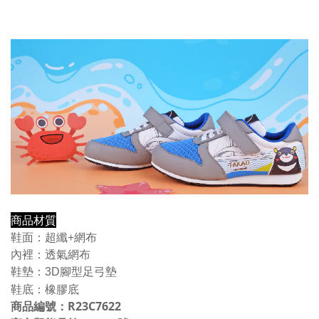
商品材質
鞋面：
超纖+網布
內裡：透氣網布
鞋墊：
3D腳型足弓墊
鞋底：橡膠底
商品編號：
R23C7622