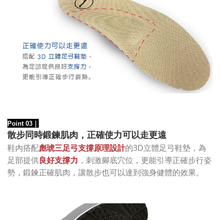
Point 03
｜
散步同時鍛鍊肌肉，正確使力可以走更遠
的3D立體足弓鞋墊，為
鞋內搭配
彪琥三足弓支撐原理設計
足部提供
良好支撐力
，刺激腳底穴位，更能引導正確步行姿
勢，鍛鍊正確肌肉，讓散步也可以達到強身健體的效果。