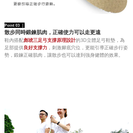
Point 03
｜
散步同時鍛鍊肌肉，正確使力可以走更遠
的3D立體足弓鞋墊，為
鞋內搭配
彪琥三足弓支撐原理設計
足部提供
良好支撐力
，刺激腳底穴位，更能引導正確步行姿
勢，鍛鍊正確肌肉，讓散步也可以達到強身健體的效果。