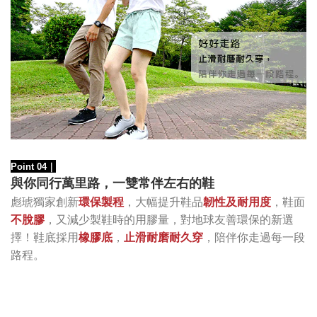
Point 04
｜
與你同行萬里路，一雙常伴左右的鞋
，大幅提升鞋品
韌性及耐用度
，鞋面
彪琥獨家創新
環保製程
不脫膠
，又減少製鞋時的用膠量，對地球友善環保的新選
擇！鞋底採用
橡膠底
，
止滑耐磨耐久穿
，陪伴你走過每一段
路程。