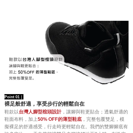
Point 01
｜
裸足般舒適，享受步行的輕鬆自在
鞋款以
台灣人腳型楦頭設計
，讓腳與鞋更貼合；透氣舒適的
鞋面布料，加上
50% OFF的薄型鞋底
，完整包覆雙足，模
擬裸足的舒適感受，行走時更輕鬆自在。我們的雙腳腳底有