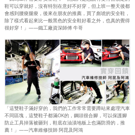
鞋可以穿就好，沒有特別在意好不好穿，但上班一整天後都
會感到腰痠腿痠，後來在朋友的推薦，買了彪琥的安全鞋，
除了樣式看起來比一般黑色的安全鞋好看之外，也真的覺得
很好穿！」——
鐵工廠資深師傅 牛哥
「這雙鞋子滿好穿的，我們的工作常常需要蹲站來處理汽車
不同區塊，這雙鞋子都滿OK的，鋼頭很合腳，可以保護腳
防止工具掉落被砸到，鞋底在油漬地板上也滿防滑的，推
薦！」——汽車維修技師 阿昆及阿鴻