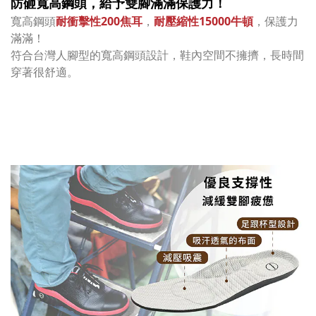
防砸
寬高鋼頭，給予
雙腳滿滿
保護力！
寬高鋼
頭
耐衝擊性200焦耳
，
耐壓縮性15000牛頓
，保護力
滿滿！
符合台灣人腳型的寬高鋼頭設計，鞋內空間不擁擠，長時間
穿著很舒適。