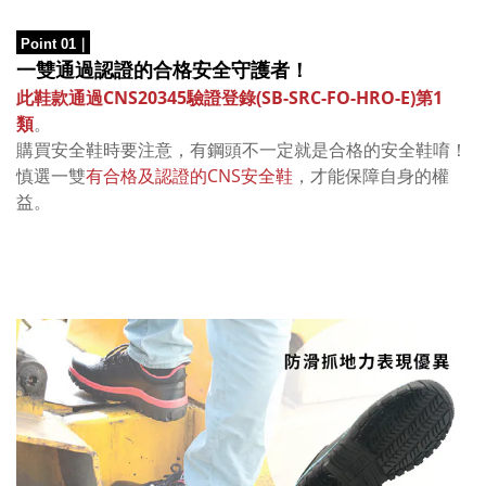
Point 01
｜
一雙通過認證的合格安全守護者！
此鞋款通過CNS20345驗證登錄(SB-SRC-FO
-HRO
-E)第1
類
。
購買安全鞋時要注意，
有鋼頭不一定就是合格的安全鞋唷！
慎選一雙
有合格及認證的CNS安全鞋
，才能保障自身的權
益。