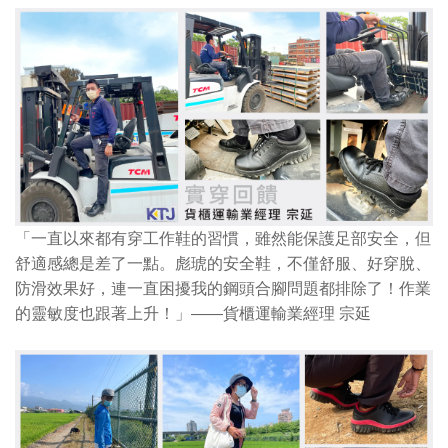
「
一直以來都有穿工作鞋的習慣，雖然能保護足部安全，但
舒適感總是差了一點。彪琥的安全鞋，不僅舒服、好穿脫、
防滑效果好，連一直困擾我的鋼頭合腳問題都排除了！作業
」
的靈敏度也跟著上升！
——貨櫃運輸業經理 宗延