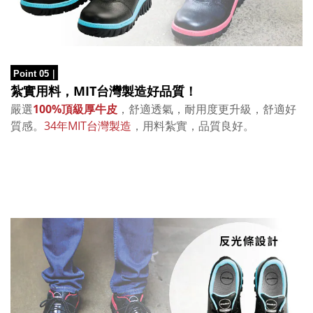
Point 05
｜
紮實用料，MIT
台灣製造
好品質！
嚴選
100%頂級厚牛皮
，舒適透氣，耐用度更升級，舒適好
質感。
34年MIT
台灣製造
，用料紮實，品質良好。