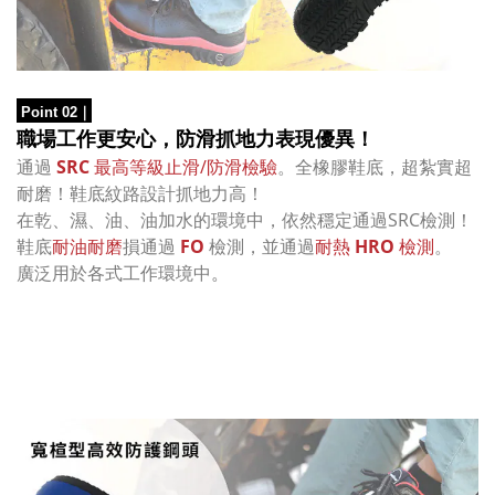
Point 02
｜
職場工作更安心，防滑抓地力表現優異！
通過
SRC
最高等級止滑/防滑檢驗
。
全橡膠鞋底，超紮實超
耐磨！
鞋底紋路設計
抓地力高！
在乾、濕、油、油加水的環境中，依然穩定通過SRC檢測！
鞋底
耐油耐磨
損通過
FO
檢測，並通過
耐熱
HRO
檢測
。
廣泛用於各式工作環境中
。