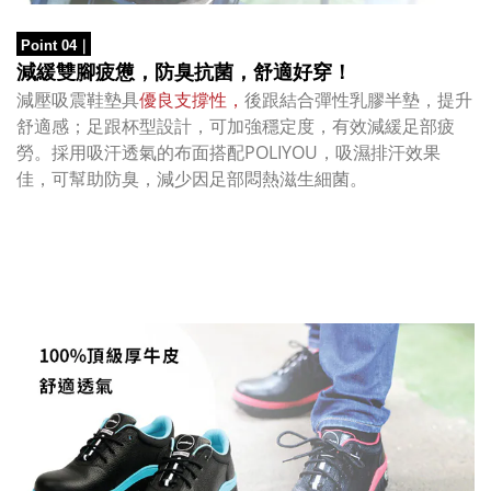
Point 04
｜
減緩雙腳疲憊，防臭抗菌，
舒適好穿！
減壓吸震鞋墊
具
優良支撐性，
後跟結合彈性乳膠半墊，提升
舒適感；足跟杯型設計，可加強穩定度，有效減緩足部疲
勞。
採用吸汗透氣的布面搭配POLIYOU，吸濕排汗效果
佳，可幫助防臭，減少因足部悶熱滋生細菌。