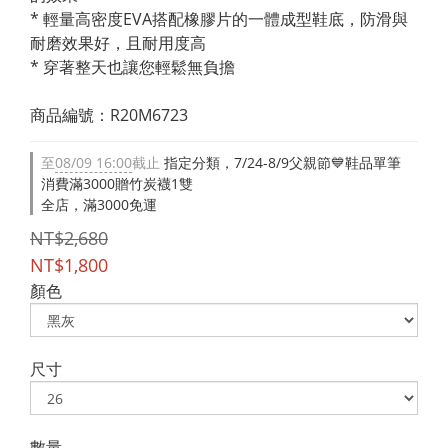
* 輕量高密度EVA搭配橡膠片的一體成型鞋底，防滑與
耐磨效果好，且耐用度高
* 穿著整天也讓您輕鬆無負擔
商品編號：R20M6723
至
08/09 16:00
截止
指定分類，7/24-8/9父親節💙鞋品單筆
消費滿3000贈竹炭襪1雙
全店，滿3000免運
NT$2,680
NT$1,800
顏色
尺寸
數量