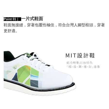
一片式鞋面
Point 01｜
鞋面無接縫，穿著包覆性極佳，
符合台灣人腳型楦頭，穿著
更舒適。