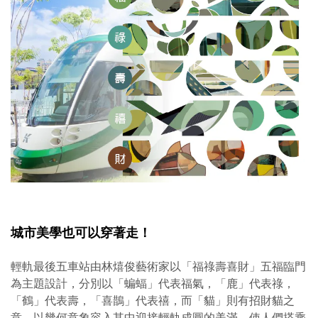
城市美學也可以穿著走！
輕軌最後五車站由林熺俊藝術家以「福祿壽喜財」五福臨門
為主題設計，
分別以「蝙蝠」代表福氣，「鹿」代表祿，
「鶴」代表壽，「喜鵲」代表禧，而「貓」則有招財貓之
意。
以幾何意象容入其中迎接輕軌成圓的美滿，使人們搭乘