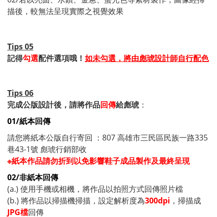
描後，較無法呈現實際之視覺效果
Tips 05
記得
勾選
配件選項哦！
如未勾選，將由彪琥設計師自行配色
Tips 06
完成公版設計後，請將作品
回傳
給彪琥
：
01/紙本回傳
請您將紙本公版自行寄回 ：807 高雄市三民區民族一路335
巷43-1號 彪琥行銷部收
※紙本作品請勿折到以免影響鞋子成品製作及最終呈現
02/非紙本回傳
(a.) 使用手機或相機，將作品以拍照方式回傳照片檔
(b.) 將作品以掃描機掃描，設定解析度為
300dpi
，掃描成
JPG檔
回傳