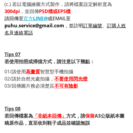
(c.) 若以電腦繪圖方式製作，請將檔案設定解析度為
300dpi
，並回傳
PSD檔或
EPS檔
請回傳至
官方
LINE@
或EMAIL至
puhu.service@gmail.com
，並註明
訂單編號
、
訂購人姓
名
及
連絡電話
Tips 07
若使用拍照或掃描方式，請注意以下幾點：
01/請使用
高畫質
智慧型手機拍攝
02/請於自然光處拍攝，
不要使用閃光燈
03/回傳圖片務必清楚且
不可有陰影
Tips 08
若回傳檔案為
「非紙本回傳」
方式，請
保留
A3公版紙本圖
稿原作品，直至收到鞋子成品並確認無誤