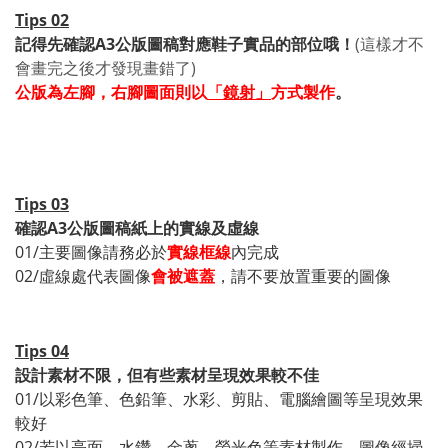
Tips 02
記得先確認A3公版圖稿對應鞋子實品的部位哦！
(這樣才不
會畫完之後才發現畫錯了)
公版為左腳，右腳圖面則以
「鏡射」
方式製作
。
Tips 03
確認A3公版圖稿紙上的實線及虛線
01/主要圖像請務必於
實線框線
內完成
02/虛線處代表圖像
會被遮蓋
，請不要放置重要的圖像
Tips 04
設計素材不限，但有些素材呈現效果較不佳
01/以彩色筆、色鉛筆、水彩、剪貼、電腦繪圖等呈現效果
較好
02/若以亮面、水鑽、金蔥、螢光色等素材製作，圖像經掃