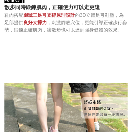
Point 03
｜
散步同時鍛鍊肌肉，正確使力可以走更遠
的3D立體足弓鞋墊，為
鞋內搭配
彪琥三足弓支撐原理設計
足部提供
良好支撐力
，刺激腳底穴位，更能引導正確步行姿
勢，鍛鍊正確肌肉，讓散步也可以達到強身健體的效果。