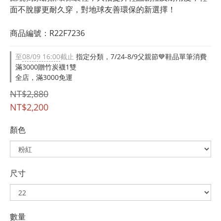
面不脫膠更耐久穿，對地球友善環保的新選擇！
商品編號：R22F7236
至
08/09 16:00
截止
指定分類，7/24-8/9父親節💙鞋品單筆消費
滿3000贈竹炭襪1雙
全店，滿3000免運
NT$2,880
NT$2,200
顏色
尺寸
數量