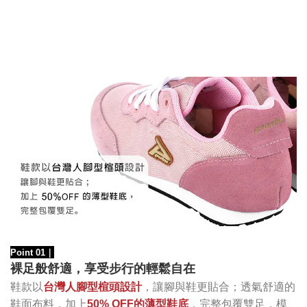
Point 01
｜
裸足般舒適，享受步行的輕鬆自在
鞋款以
台灣人腳型楦頭設計
，讓腳與鞋更貼合；透氣舒適的
鞋面布料，加上
50% OFF的薄型鞋底
，完整包覆雙足，模