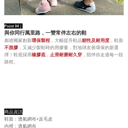
Point 04
｜
與你同行萬里路，一雙常伴左右的鞋
，大幅提升鞋品
韌性及耐用度
，鞋面
彪琥獨家創新
環保製程
不脫膠
，又減少製鞋時的用膠量，對地球友善環保的新選
擇！鞋底採用
橡膠底
，
止滑耐磨耐久穿
，陪伴你走過每一段
路程。
商品資訊
鞋面：透氣網布+反毛皮
內裡：透氣網布