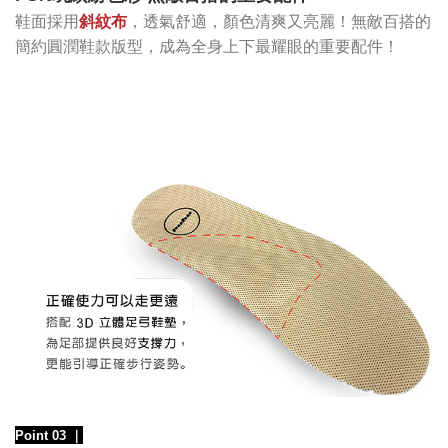
鞋面採用
斜紋布
，透氣舒適，顏色清爽又亮麗
！無敵百搭的
簡約
圓潤鞋款
版型，成為全身上下最耀眼的重要配件！
Point 03
｜