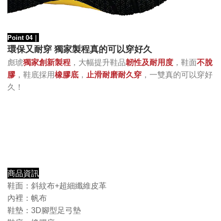
Point 04
｜
環保又耐穿 獨家製程真的可以穿好久
，大幅提升鞋品
韌性及耐用度
，鞋面
不脫
彪琥
獨家創新
製程
膠
，
鞋底採用
橡膠底
，
止滑耐磨耐久穿
，一雙真的可以穿好
久！
商品資訊
鞋面：斜紋布+超細纖維皮革
內裡：帆布
鞋墊：3D腳型足弓墊