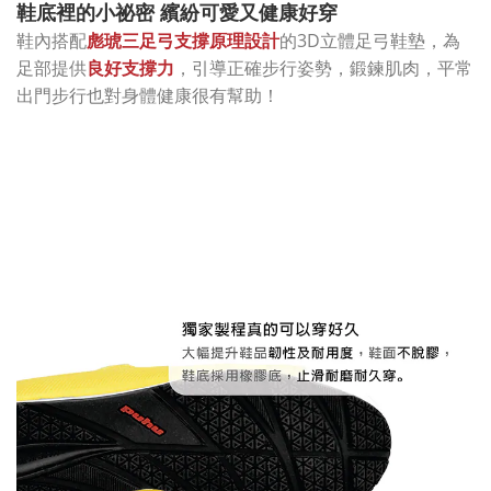
鞋底裡的小祕密 繽紛可愛又健康好穿
的3D立體足弓鞋墊，為
鞋內搭配
彪琥三足弓支撐原理設計
足部提供
良好支撐力
，引導正確步行姿勢，鍛鍊肌肉，平常
出門步行也對身體健康很有幫助！