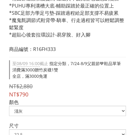
*PUHU專利溝槽大底-輔助踩踏於最正確的位置上
*SBC足部力學足弓墊-踩踏過程給足部支撐不易疲累
*魔鬼氈調節式鞋背帶-騎車、行走過程皆可以輕鬆調整
鬆緊度
*超貼心後套拉環設計-易穿脫、好入腳
商品編號：R16FH333
至
08/09 16:00
截止
指定分類，7/24-8/9父親節💙鞋品單筆
消費滿3000贈竹炭襪1雙
全店，滿3000免運
NT$2,880
NT$790
顏色
尺寸