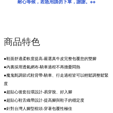
耐心等候，若急用請勿下單，謝謝。※※
商品特色
●
鞋面舒適柔軟度提高-嚴選真牛皮完整包覆您的雙腳
●內裏採用透氣網布-騎車過程不再擔憂悶熱
●魔鬼氈調節式鞋背帶-騎車、行走過程皆可以輕鬆調整鬆緊
度
●
超貼心後套拉環設計-易穿脫、好入腳
●
超貼心鞋舌織帶設計-提高腳與鞋子的穩定度
●針對台灣人腳型楦頭-穿著包覆性極佳