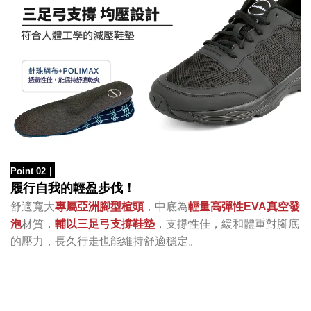
Point 02
｜
履行自我的輕盈步伐！
舒適寬大
專屬亞洲腳型楦頭
，中底為
輕量高彈性
發
EVA真空
泡
材質，
輔以三足弓支撐
鞋墊
，
支撐性佳，
緩和體重對腳底
的壓力，長久行走
也能維持舒適穩定。