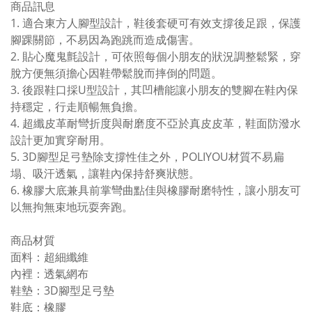
商品訊息
1. 適合東方人腳型設計，鞋後套硬可有效支撐後足跟，保護
腳踝關節，不易因為跑跳而造成傷害。
2. 貼心魔鬼氈設計，可依照每個小朋友的狀況調整鬆緊，穿
脫方便無須擔心因鞋帶鬆脫而摔倒的問題。
3. 後跟鞋口採U型設計，其凹槽能讓小朋友的雙腳在鞋內保
持穩定，行走順暢無負擔。
4. 超纖皮革耐彎折度與耐磨度不亞於真皮皮革，鞋面防潑水
設計更加實穿耐用。
5. 3D腳型足弓墊除支撐性佳之外，POLIYOU材質不易扁
塌、吸汗透氣，讓鞋內保持舒爽狀態。
6. 橡膠大底兼具前掌彎曲點佳與橡膠耐磨特性，讓小朋友可
以無拘無束地玩耍奔跑。
商品材質
面料：超細纖維
內裡：透氣網布
鞋墊：3D腳型足弓墊
鞋底：橡膠