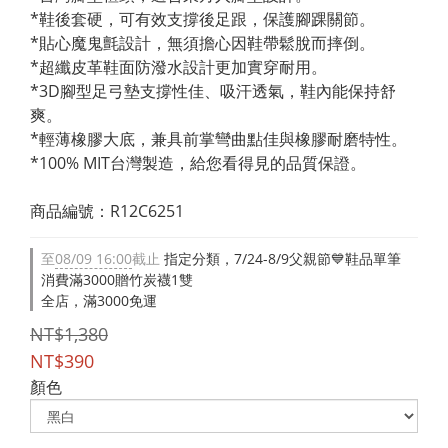
*鞋後套硬，可有效支撐後足跟，保護腳踝關節。
*貼心魔鬼氈設計，無須擔心因鞋帶鬆脫而摔倒。
*超纖皮革鞋面防潑水設計更加實穿耐用。
*3D腳型足弓墊支撐性佳、吸汗透氣，鞋內能保持舒
爽。
*輕薄橡膠大底，兼具前掌彎曲點佳與橡膠耐磨特性。
*100% MIT台灣製造，給您看得見的品質保證。
商品編號：R12C6251
至
08/09 16:00
截止
指定分類，7/24-8/9父親節💙鞋品單筆
消費滿3000贈竹炭襪1雙
全店，滿3000免運
NT$1,380
NT$390
顏色