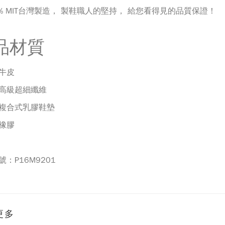
0% MIT台灣製造， 製鞋職人的堅持， 給您看得見的品質保證！
品材質
牛皮
高級超細纖維
複合式乳膠鞋墊
橡膠
號：
P16M9201
更多