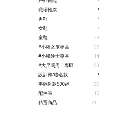
戶外機能
職場推薦
男鞋
女鞋
童鞋
33
#小腳女孩專區
26
#小腳紳士專區
14
#大尺碼男士專區
53
設計鞋/聯名款
零碼鞋款590起
56
配件區
19
精選商品
211