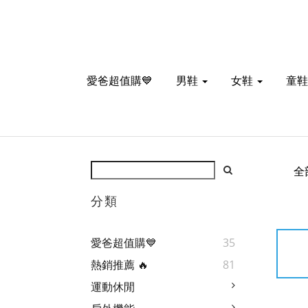
愛爸超值購💙
男鞋
女鞋
童鞋
全
分類
愛爸超值購💙
35
熱銷推薦 🔥
81
運動休閒