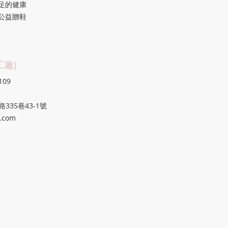
足的健康
公益贈鞋
廠)
109
335巷43-1號
.com