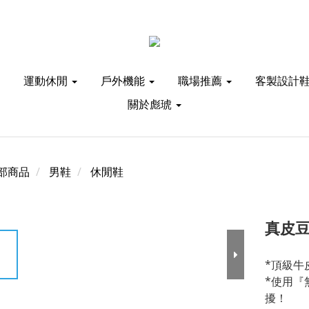
運動休閒
戶外機能
職場推薦
客製設計
關於彪琥
部商品
男鞋
休閒鞋
真皮豆
*頂級牛
*使用『
擾！ 