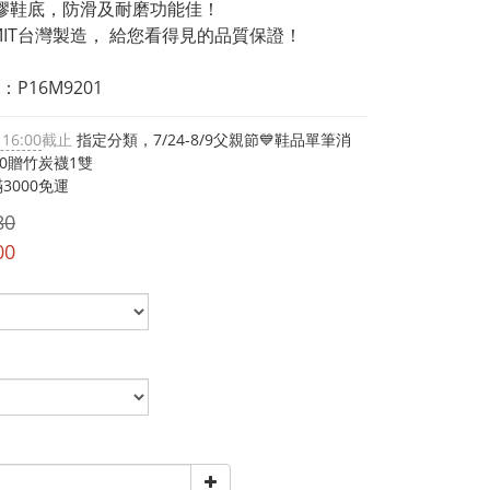
膠鞋底，防滑及耐磨功能佳！
% MIT台灣製造， 給您看得見的品質保證！
P16M9201
 16:00
截止
指定分類，7/24-8/9父親節💙鞋品單筆消
00贈竹炭襪1雙
3000免運
80
00