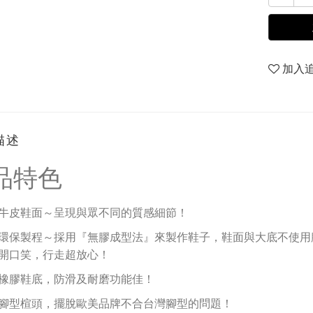
加入
描述
品特色
牛皮鞋面～呈現與眾不同的質感細節！
環保製程
～採用『無膠成型法』來製作鞋子
，
鞋面與大底不使用
開口笑，行走超放心！
橡膠鞋底，防滑及耐磨功能佳！
腳型楦頭，擺脫歐美品牌不合台灣腳型的問題！