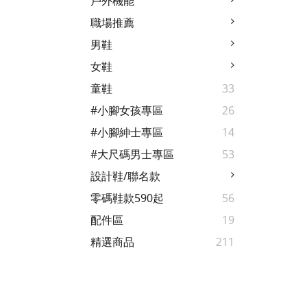
戶外機能
職場推薦
男鞋
女鞋
童鞋
33
#小腳女孩專區
26
#小腳紳士專區
14
#大尺碼男士專區
53
設計鞋/聯名款
零碼鞋款590起
56
配件區
19
精選商品
211