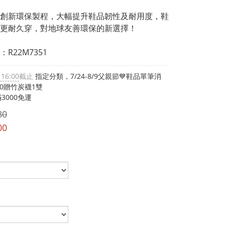
創新環保製程，大幅提升鞋品韌性及耐用度，鞋
更耐久穿，對地球友善環保的新選擇！
R22M7351
 16:00
截止
指定分類，7/24-8/9父親節💙鞋品單筆消
00贈竹炭襪1雙
3000免運
80
00