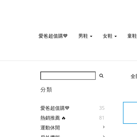
愛爸超值購💙
男鞋
女鞋
童鞋
全
分類
愛爸超值購💙
35
熱銷推薦 🔥
81
運動休閒