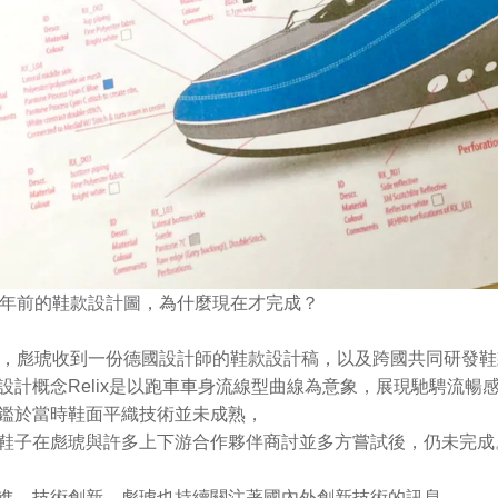
0年前的鞋款設計圖，為什麼現在才完成？
前，彪琥收到一份德國設計師的鞋款設計稿，以及跨國共同研發
設計概念Relix是以跑車車身流線型曲線為意象，展現馳騁流暢
鑑於當時鞋面平織技術並未成熟，
鞋子在彪琥與許多上下游合作夥伴商討並多方嘗試後，仍未完成
進，技術創新，彪琥也持續關注著國內外創新技術的訊息。