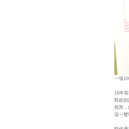
一張1
10年
鞋款的
然而，
這一雙
時代遞