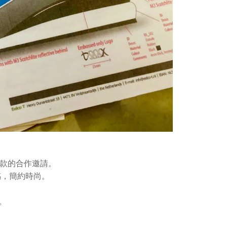
鞋款的合作邀請。
感，簡約時尚。
。