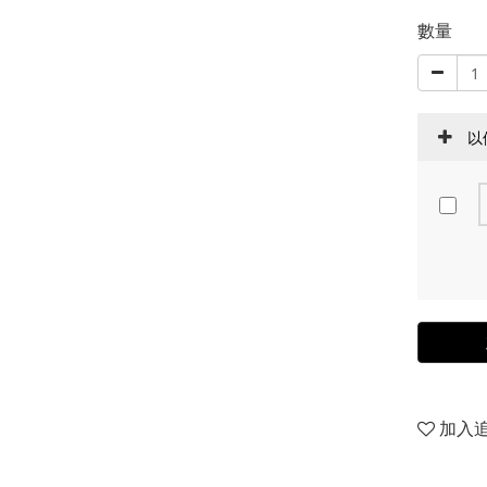
數量
以
加入