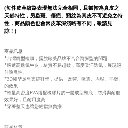
(每件皮革紋路表現無法完全相同，且皺褶為真皮之
天然特性，另蟲斑、傷疤、頸紋為真皮不可避免之特
性，商品顏色也會因皮革深淺略有不同，敬請見
諒！)
商品訊息
*台灣腳型楦頭，擺脫歐美品牌不合台灣腳型的問題
*嚴選高透氣牛皮，材質不易起皺，高度吸汗透氣，展現絕
佳除臭性。
*3D腳型足弓支撐鞋墊，提供「反彈、吸震、均壓、平衡」
的效果
*輕量高密度EVA搭配橡膠片的一體成型鞋底，防滑與耐磨
效果好，且耐用度高
*穿著整天也讓您輕鬆無負擔
商品材質