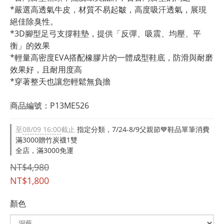
*嚴選高透氣牛皮，材質不易起皺，高度吸汗透氣，展現
絕佳除臭性。
*3D腳型足弓支撐鞋墊，提供「反彈、吸震、均壓、平
衡」的效果
*輕量高密度EVA搭配橡膠片的一體成型鞋底，防滑與耐磨
效果好，且耐用度高
*穿著整天也讓您輕鬆無負擔
商品編號：P13ME526
至
08/09 16:00
截止
指定分類，7/24-8/9父親節💙鞋品單筆消費
滿3000贈竹炭襪1雙
全店，滿3000免運
NT$4,980
NT$1,800
顏色