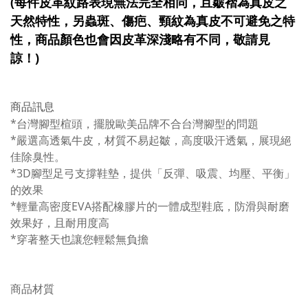
(每件皮革紋路表現無法完全相同，且皺褶為真皮之
天然特性，另蟲斑、傷疤、頸紋為真皮不可避免之特
性，商品顏色也會因皮革深淺略有不同，敬請見
諒！)
商品訊息
*台灣腳型楦頭，擺脫歐美品牌不合台灣腳型的問題
*嚴選高透氣牛皮，材質不易起皺，高度吸汗透氣，展現絕
佳除臭性。
*3D腳型足弓支撐鞋墊，提供「反彈、吸震、均壓、平衡」
的效果
*輕量高密度EVA搭配橡膠片的一體成型鞋底，防滑與耐磨
效果好，且耐用度高
*穿著整天也讓您輕鬆無負擔
商品材質