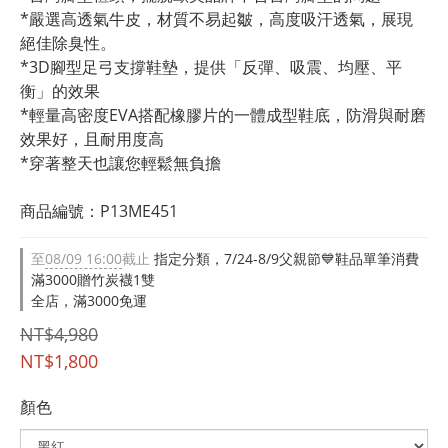
*嚴選高透氣牛皮，材質不易起皺，高度吸汗透氣，展現
絕佳除臭性。
*3D腳型足弓支撐鞋墊，提供「反彈、吸震、均壓、平
衡」的效果
*輕量高密度EVA搭配橡膠片的一體成型鞋底，防滑與耐磨
效果好，且耐用度高
*穿著整天也讓您輕鬆無負擔
商品編號：P13ME451
至
08/09 16:00
截止
指定分類，7/24-8/9父親節💙鞋品單筆消費
滿3000贈竹炭襪1雙
全店，滿3000免運
NT$4,980
NT$1,800
顏色