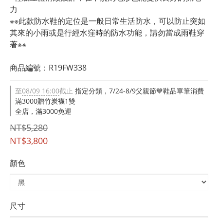
力
※※此款防水鞋的定位是一般日常生活防水，可以防止突如
其來的小雨或是行經水窪時的防水功能，請勿當成雨鞋穿
著※※
商品編號：R19FW338
至
08/09 16:00
截止
指定分類，7/24-8/9父親節💙鞋品單筆消費
滿3000贈竹炭襪1雙
全店，滿3000免運
NT$5,280
NT$3,800
顏色
尺寸