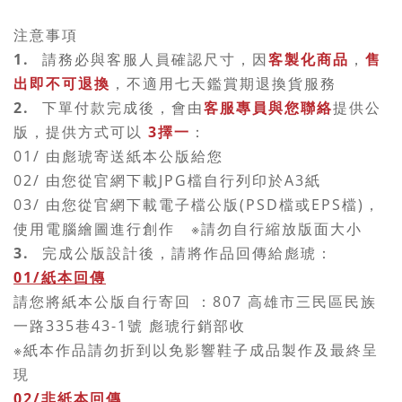
注意事項
1.
請務必與客服人員確認尺寸，因
客製化商品
，
售
出即不可退換
，不適用七天鑑賞期退換貨服務
2.
下單付款完成後，會由
客服專員與您聯絡
提供公
版，
提供方式可以
3擇一
：
01/ 由彪琥寄送紙本公版給您
02/ 由您從官網下載JPG檔自行列印於A3紙
03/ 由您從官網下載電子檔公版(PSD檔或EPS檔)，
使用電腦繪圖進行創作
※請勿自行縮放版面大小
3.
完成公版設計後，請將作品回傳給彪琥：
01/紙本回傳
請您將紙本公版自行寄回 ：807 高雄市三民區民族
一路335巷43-1號 彪琥行銷部收
※紙本作品請勿折到以免影響鞋子成品製作及最終呈
現
02/非紙本回傳