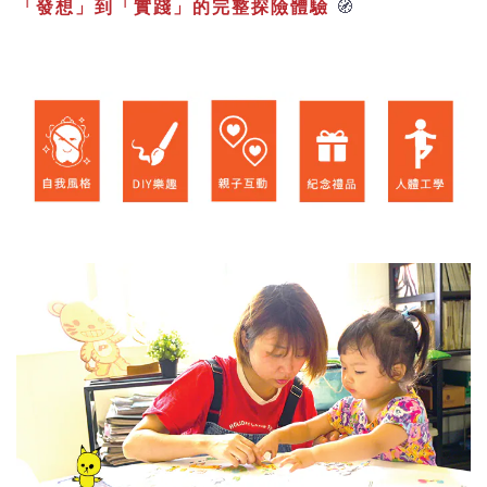
「發想」到「實踐」的完整探險體驗
🧭