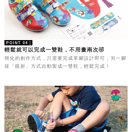
POINT 04
｜
輕鬆就可以完成一雙鞋，不用畫兩次🤣
簡化的創作方式，只需要完成單腳設計即可，另一腳
採「鏡射」方式自動製成一雙鞋，
輕鬆
完成！