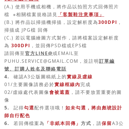
(A.) 使用手機或相機，將作品以拍照方式回傳照片
檔
※相關檔案規格請見
「客製鞋注意事項」
(B.) 將作品以掃描機掃描，設定解析度為
300DPI
，
掃描成 JPG檔 回傳
(C.) 若以電腦繪圖方式製作，請將檔案設定解析度
為
300DPI
，並回傳PSD檔或EPS檔
請回傳至
官方LINE@
或EMAIL至
PUHU.SERVICE@GMAIL.COM，並註明
訂單編
號、訂購人姓名及聯絡電話
4.
確認A3公版圖稿紙上的
實線及虛線
01/主要圖像請務必於
實線框線內
完成
02/虛線處代表圖像
會被遮蓋
，請不要放置重要的圖
像
5.
記得
勾選
配件選項哦！
如未勾選，將由彪琥設計
師自行配色
6.
若回傳檔案為
「非紙本回傳」
方式
，請
保留
A3公