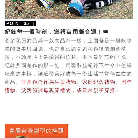
｜
POINT 05
紀錄每一個時刻，送禮自用都合適！👑
客製化的商品與一般商品不一樣，上面都是一段段專
屬的故事與回憶，也是自己認真思考過後的創意構
想，不論是
貼上最珍貴的照片、畫下最難忘的回憶、
紀錄共同創作的那一刻，
用客製鞋紀錄
下生命中值得
紀念的事情，讓這份美好成為一份生活中
常伴左右
的
商品。
非常適合作為生日禮物、家庭紀念禮物、周年
禮物
、父親節與母親節禮物，或日常
親子穿搭！