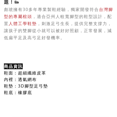
題！
👟
彪琥擁有30多年專業製鞋經驗，獨家開發符合
台灣腳
型的專屬楦頭
，適合亞州人較寬腳型的鞋型設計，配
置
，
人體工學鞋墊
刺激足弓生長
，
提供完整支撐力，
讓孩子的雙腳從小就可以被好好照顧，正常發展，減
低扁平足及高弓足好發機率。
商品資訊
鞋面：超細纖維皮革
內裡：透氣網布
鞋墊：3D腳型足弓墊
鞋底：橡膠底