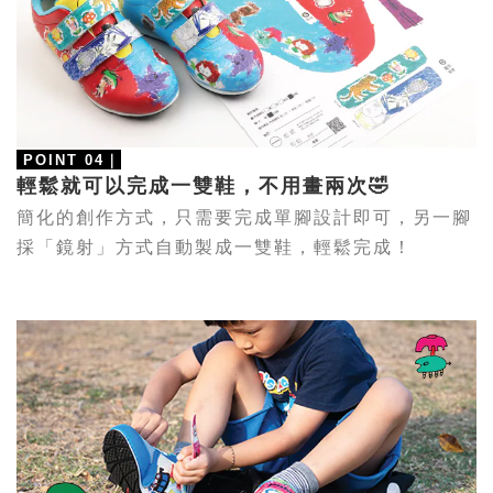
POINT 04
｜
輕鬆就可以完成一雙鞋，不用畫兩次🤣
簡化的創作方式，只需要完成單腳設計即可，另一腳
採「鏡射」方式自動製成一雙鞋，
輕鬆
完成！