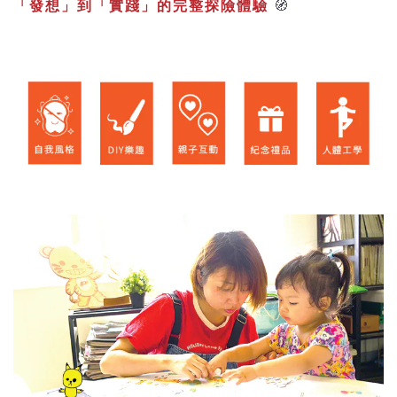
「發想」到「實踐」的完整探險體驗
🧭