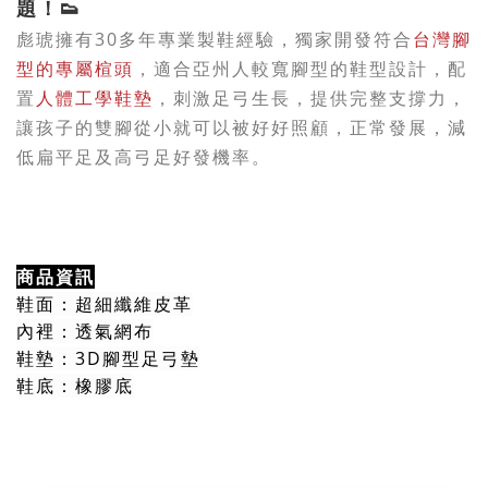
題！
👟
彪琥擁有30多年專業製鞋經驗，獨家開發符合
台灣腳
型的專屬楦頭
，適合亞州人較寬腳型的鞋型設計，配
置
，
人體工學鞋墊
刺激足弓生長
，
提供完整支撐力，
讓孩子的雙腳從小就可以被好好照顧，正常發展，減
低扁平足及高弓足好發機率。
商品資訊
鞋面：超細纖維皮革
內裡：透氣網布
鞋墊：3D腳型足弓墊
鞋底：橡膠底