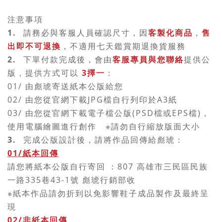
注意事項
1.
請務必與客服人員確認尺寸，因
客製化商品
，
售
出即不可退換
，不適用七天鑑賞期退換貨服務
2.
下單付款完成後，會由
客服專員與您聯絡
提供公
版，
提供方式可以
3擇一
：
01/ 由彪琥寄送紙本公版給您
02/ 由您從官網下載JPG檔自行列印於A3紙
03/ 由您從官網下載電子檔公版(PSD檔或EPS檔)，
使用電腦繪圖進行創作
※請勿自行縮放版面大小
3.
完成公版設計後，請將作品回傳給彪琥：
01/紙本回傳
請您將紙本公版自行寄回 ：807 高雄市三民區民族
一路335巷43-1號 彪琥行銷部收
※紙本作品請勿折到以免影響鞋子成品製作及最終呈
現
02/非紙本回傳