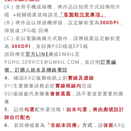
(A.) 使用手機或相機，將作品以拍照方式回傳照片
檔
※相關檔案規格請見
「客製鞋注意事項」
(B.) 將作品以掃描機掃描，設定解析度為
300DPI
，
掃描成 JPG檔 回傳
(C.) 若以電腦繪圖方式製作，請將檔案設定解析度
為
300DPI
，並回傳PSD檔或EPS檔
請回傳至
官方LINE@
或EMAIL至
PUHU.SERVICE@GMAIL.COM，並註明
訂單編
號、訂購人姓名及聯絡電話
4.
確認A3公版圖稿紙上的
實線及虛線
01/主要圖像請務必於
實線框線內
完成
02/虛線處代表圖像
會被遮蓋
，請不要放置重要的圖
像
5.
記得
勾選
配件選項哦！
如未勾選，將由彪琥設計
師自行配色
6.
若回傳檔案為
「非紙本回傳」
方式
，請
保留
A3公