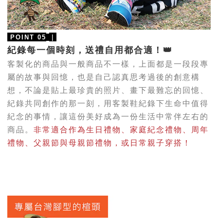
｜
POINT 05
紀錄每一個時刻，送禮自用都合適！👑
客製化的商品與一般商品不一樣，上面都是一段段專
屬的故事與回憶，也是自己認真思考過後的創意構
想，不論是
貼上最珍貴的照片、畫下最難忘的回憶、
紀錄共同創作的那一刻，
用客製鞋紀錄
下生命中值得
紀念的事情，讓這份美好成為一份生活中
常伴左右
的
商品。
非常適合作為生日禮物、家庭紀念禮物、周年
禮物
、父親節與母親節禮物，或日常
親子穿搭！