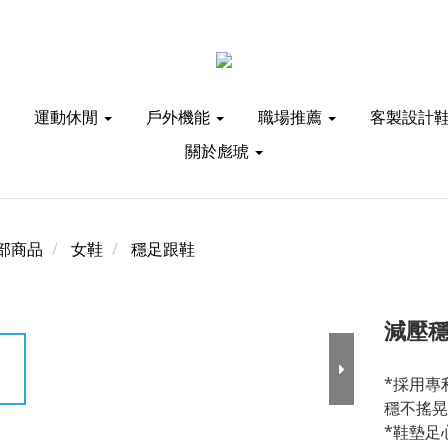
運動休閒
戶外機能
職場推薦
客製設計
關於彪琥
部商品
女鞋
穩足跟鞋
減壓穩
*採用專
穩不搖晃
*鞋墊足