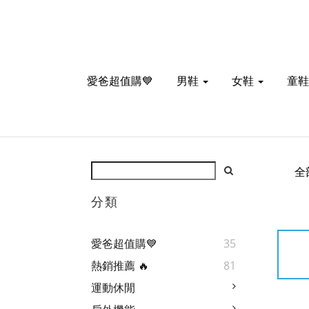
愛爸超值購💙
男鞋
女鞋
童鞋
全
分類
愛爸超值購💙
35
熱銷推薦 🔥
81
運動休閒