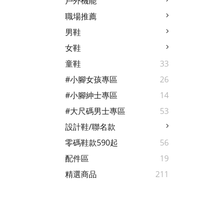
戶外機能
職場推薦
男鞋
女鞋
童鞋
33
#小腳女孩專區
26
#小腳紳士專區
14
#大尺碼男士專區
53
設計鞋/聯名款
零碼鞋款590起
56
配件區
19
精選商品
211