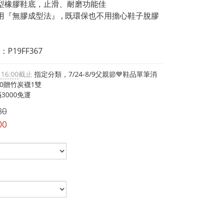
型橡膠鞋底，止滑、耐磨功能佳
用『無膠成型法』 , 既環保也不用擔心鞋子脫膠
P19FF367
 16:00
截止
指定分類，7/24-8/9父親節💙鞋品單筆消
00贈竹炭襪1雙
3000免運
80
00