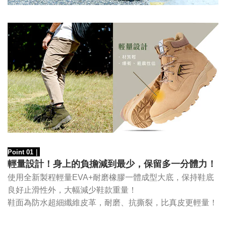
Point 01
｜
輕量設計！身上的負擔減到最少，保留多一分體力！
使用全新製程輕量EVA+耐磨橡膠一體成型大底，保持鞋底
良好止滑性外，大幅減少鞋款重量！
鞋面為防水超細纖維皮革，
耐磨、抗撕裂，比真皮更輕量！