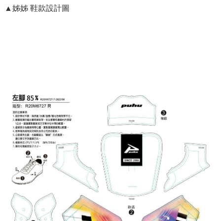
▲姊姊 鞋款設計圖