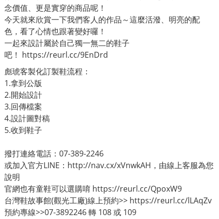
念價值、更是實穿的商品呢！
今天就來欣賞一下我們客人的作品～這麼活潑、明亮的配
色，看了心情也跟著變好囉！
一起來設計屬於自己獨一無二的鞋子
吧！
https://reurl.cc/9EnDrd
彪琥客製化訂製鞋流程：
1.拿到公版
2.開始設計
3.回傳檔案
4.設計圖對稿
5.收到鞋子
撥打連絡電話：07-389-2246
或加入官方LINE：
http://nav.cx/xVnwkAH
，由線上客服為您
說明
官網也有童鞋可以選購唷
https://reurl.cc/QpoxW9
台灣鞋故事館(觀光工廠)線上預約>>
https://reurl.cc/lLAqZv
預約專線>>07-3892246 轉 108 或 109