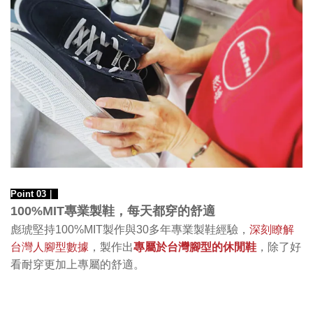
Point 03｜
專業製鞋，每天都穿的舒適
100%MIT
深刻瞭解
彪琥堅持100%MIT製作
與30多年專業製鞋經驗，
台灣人腳型數據
專屬於台灣腳型的休閒鞋
，製作出
，除了好
看耐穿更加上專屬的舒適。