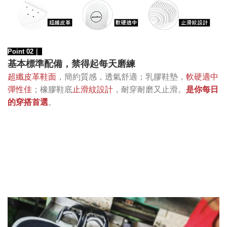
Point 02｜
基本標準配備，禁得起每天磨練
超纖皮革鞋面
，簡約質感，透氣舒適；乳膠鞋墊，
軟硬適中
彈性佳
；橡膠鞋底
止滑紋設計
，耐穿耐磨又止滑。
是你每日
的穿搭首選
。