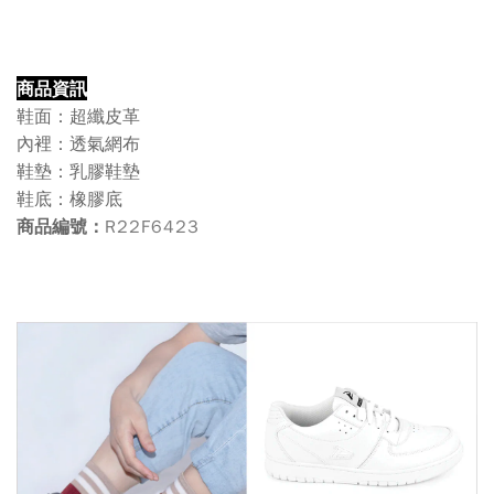
商品資訊
鞋面：超纖皮革
內裡：透氣網布
鞋墊：乳膠鞋墊
鞋底：橡膠底
R22F6423
商品編號：