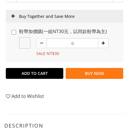
Buy Together and Save More
鞋帶加價購(一組NT30元，以同款鞋帶為主)
SALE NT$30
ADD TO CART
BUY NOW
Add to Wishlist
DESCRIPTION