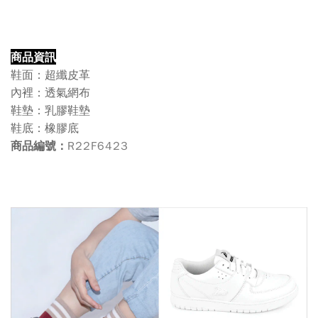
商品資訊
鞋面：超纖皮革
內裡：透氣網布
鞋墊：乳膠鞋墊
鞋底：橡膠底
R22F6423
商品編號：