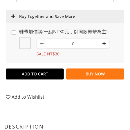
Buy Together and Save More
鞋帶加價購(一組NT30元，以同款鞋帶為主)
SALE NT$30
ADD TO CART
BUY NOW
Add to Wishlist
DESCRIPTION