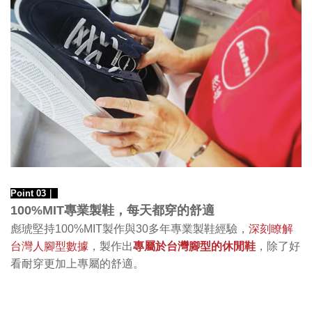
Point 03｜
專業製鞋，每天都穿的舒適
100%MIT
深刻瞭解
彪琥堅持100%MIT製作
與30多年專業製鞋經驗，
台灣人腳型數據
專屬於台灣腳型的休閒鞋
，製作出
，除了好
看耐穿更加上專屬的舒適。