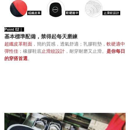
Point 02｜
基本標準配備，禁得起每天磨練
超纖皮革鞋面
，簡約質感，透氣舒適；乳膠鞋墊，
軟硬適中
彈性佳
；橡膠鞋底
止滑紋設計
，耐穿耐磨又止滑。
是你每日
的穿搭首選
。