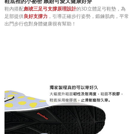
鞋底裡的小祕密 繽紛可愛又健康好穿
的3D立體足弓鞋墊，為
鞋內搭配
彪琥三足弓支撐原理設計
足部提供
良好支撐力
，引導正確步行姿勢，鍛鍊肌肉，平常
出門步行也對身體健康很有幫助！