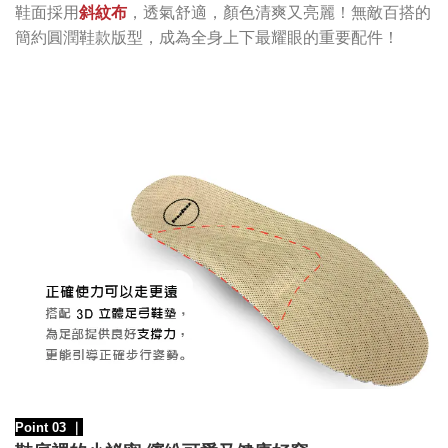
鞋面採用
斜紋布
，透氣舒適，顏色清爽又亮麗
！無敵百搭的
簡約
圓潤鞋款
版型，成為全身上下最耀眼的重要配件！
Point 03
｜