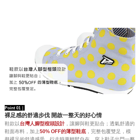
Point 01
｜
裸足感的舒適步伐 開啟一整天的好心情
鞋款以
台灣人腳型楦頭設計
，讓腳與鞋更貼合；透氣舒適的
鞋面布料，加上
50% OFF的薄型鞋底
，完整包覆雙足，模
擬裸足的舒適感受，行走時更輕鬆自在。穿上鞋子出門一整