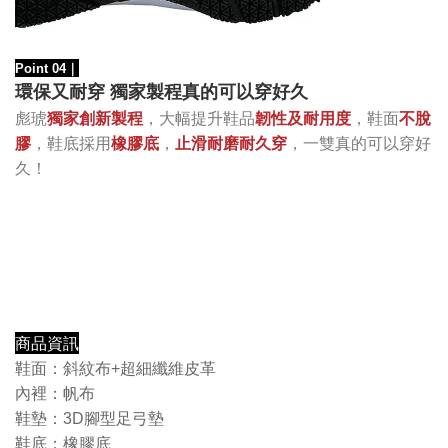
Point 04
｜
環保又耐穿 獨家製程真的可以穿好久
，大幅提升鞋品
韌性及耐用度
，鞋面
不脫
彪琥
獨家創新
製程
膠
，
鞋底採用
橡膠底
，
止滑耐磨耐久穿
，一雙真的可以穿好
久！
商品資訊
鞋面：斜紋布+超細纖維皮革
內裡：帆布
鞋墊：3D腳型足弓墊
鞋底：橡膠底