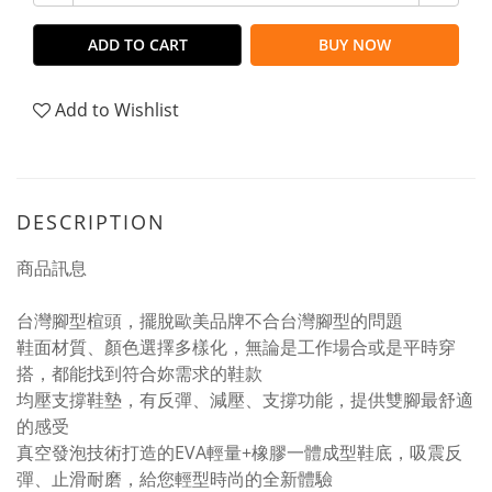
ADD TO CART
BUY NOW
Add to Wishlist
DESCRIPTION
商品訊息
台灣腳型楦頭，擺脫歐美品牌不合台灣腳型的問題
鞋面材質、顏色選擇多樣化，無論是工作場合或是平時穿
搭，都能找到符合妳需求的鞋款
均壓支撐鞋墊，有反彈、減壓、支撐功能，提供雙腳最舒適
的感受
真空發泡技術打造的EVA輕量+橡膠一體成型鞋底，吸震反
彈、止滑耐磨，給您輕型時尚的全新體驗