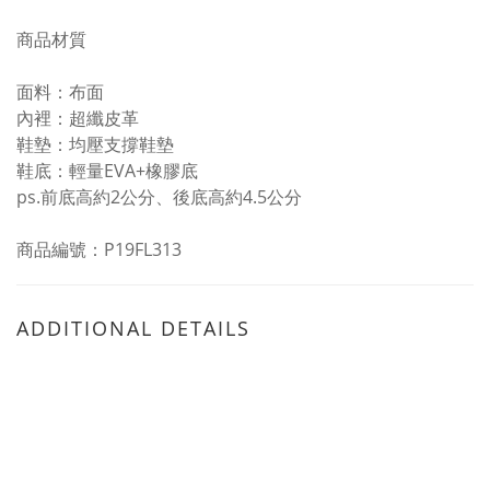
商品材質
面料：布面
內裡：超纖皮革
鞋墊：均壓支撐鞋墊
鞋底：輕量EVA+橡膠底
ps.前底高約2公分、後底高約4.5公分
商品編號：P19FL313
ADDITIONAL DETAILS