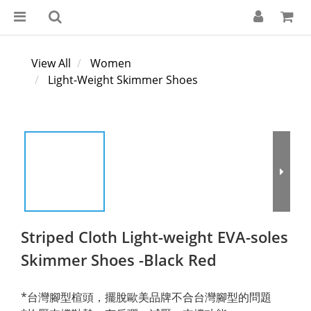
View All
Women
Light-Weight Skimmer Shoes
Striped Cloth Light-weight EVA-soles
Skimmer Shoes -Black Red
*台灣腳型楦頭，擺脫歐美品牌不合台灣腳型的問題