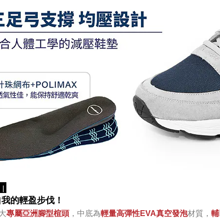
｜
自我的輕盈步伐！
大
專屬亞洲腳型楦頭
，中底為
輕量高彈性
發泡
材質，
EVA真空
輔