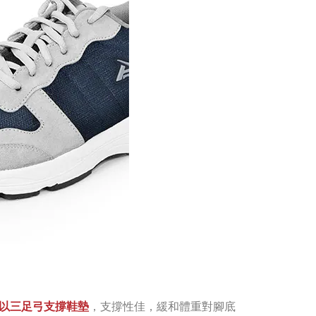
以三足弓支撐
鞋墊
，
支撐性佳，
緩和體重對腳底