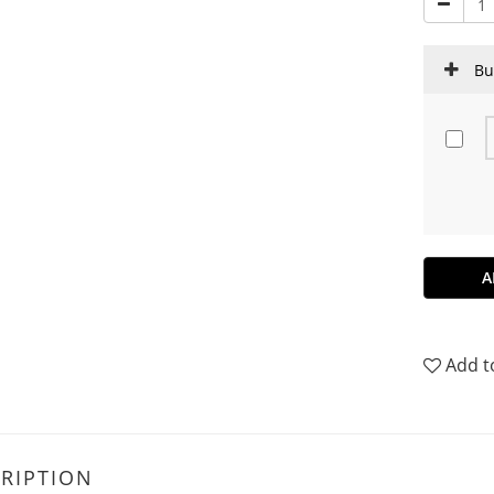
Bu
A
Add t
RIPTION