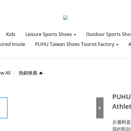
Kids
Leisure Sports Shoes
Outdoor Sports Sh
lored Insole
PUHU Taiwan Shoes Tourist Factory
ew All
熱銷推薦 🔥
PUHU 
Athle
步履輕盈
我的鞋款