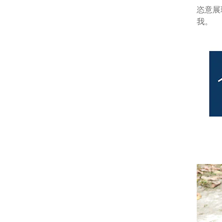
恣意展
我。