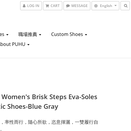
LOG IN
CART
MESSAGE
English
oes
職場推薦
Custom Shoes
About PUHU
Women's Brisk Steps Eva-Soles
tic Shoes-Blue Gray
，率性而行，隨心所欲，恣意揮灑，一雙履行自
。