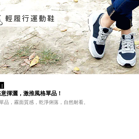
｜
恣意揮灑，激推風格單品！
單品，霧面質感，乾淨俐落，自然耐看。