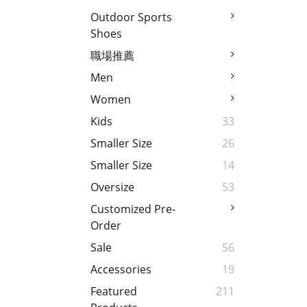
Outdoor Sports
Shoes
職場推薦
Men
Women
Kids
33
Smaller Size
26
Smaller Size
14
Oversize
53
Customized Pre-
Order
Sale
56
Accessories
19
Featured
211