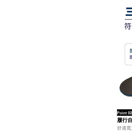
Point 02
履行
舒適寬