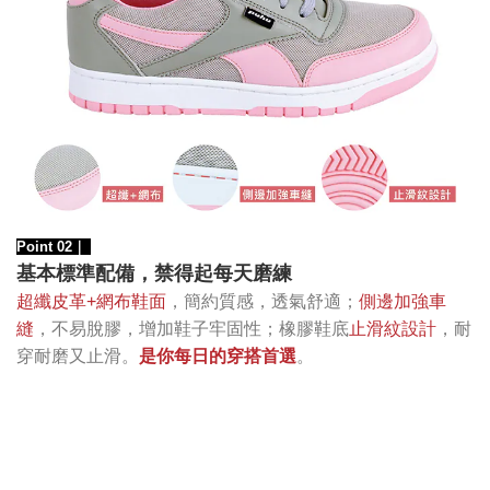
Point 02｜
基本標準配備，禁得起每天磨練
超纖皮革+網布鞋面
，簡約質感，透氣舒適；
側邊加強車
縫
，不易脫膠，增加鞋子牢固性；橡膠鞋底
止滑紋設計
，耐
穿耐磨又止滑。
是你每日的穿搭首選
。