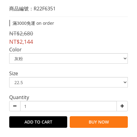
商品編號：R22F6351
滿3000免運 on order
NT$2,680
NT$2,144
Color
Size
Quantity
ADD TO CART
BUY NOW