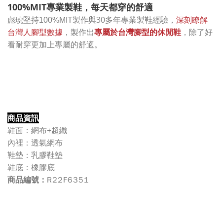
100%MIT專業製鞋，每天都穿的舒適
與30多年專業製鞋經驗，
深刻瞭解
彪琥堅持100%MIT製作
台灣人腳型數據
，製作出
專屬於台灣腳型的休閒鞋
，除了好
看耐穿更加上專屬的舒適。
商品資訊
鞋面：網布+超纖
內裡：透氣網布
鞋墊：乳膠鞋墊
鞋底：橡膠底
R22F6351
商品編號：