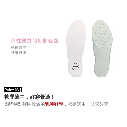
Point 03
｜
軟硬適中，好穿舒適！
彪琥特製
彈性優質的
乳膠鞋墊
，
軟硬適中，舒適好穿
！