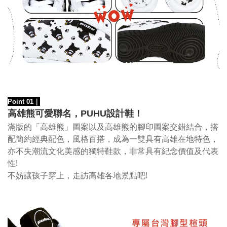
Point 01
｜
高雄熊可愛聯名，PUHU設計鞋！
滿版的「高雄熊」圖案以及高雄熊的腳印圖案交錯結合，搭
配簡約經典配色，風格百搭，成為一雙具有高雄在地特色，
亦不失潮流文化美感的獨特鞋款，非常具有紀念價值及代表
性!
不妨讓孩子穿上，走訪高雄各地景點吧!