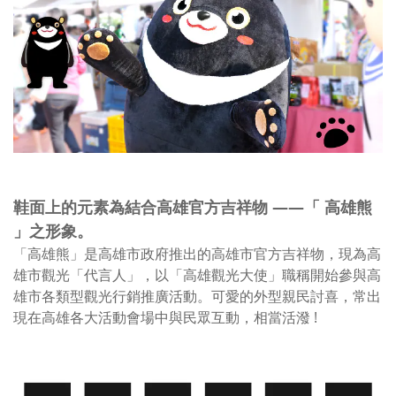
鞋面上的元素為結合高雄官方吉祥物 —
—
「 高雄熊
」之形象。
「高雄熊」是高雄市政府推出的高雄市官方吉祥物，現為高
雄市
觀光「代言人」，
以「高雄觀光大使」職稱開始參與高
雄市各類型觀光行銷推廣活動。
可愛的外型親民討喜，常出
現在高雄各大活動會場中與民眾互動，相當活潑 !