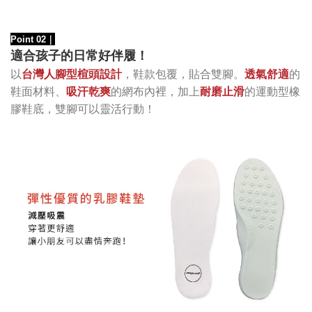
Point 02
｜
適合孩子的日常好伴履！
以
台灣人腳型楦頭設計
，鞋款包覆，貼合雙腳。
透氣舒適
的
的網布內裡，加上
運動型橡
鞋面材料、
吸汗乾爽
耐磨止滑
的
膠鞋底
，雙腳可以靈活
行動！