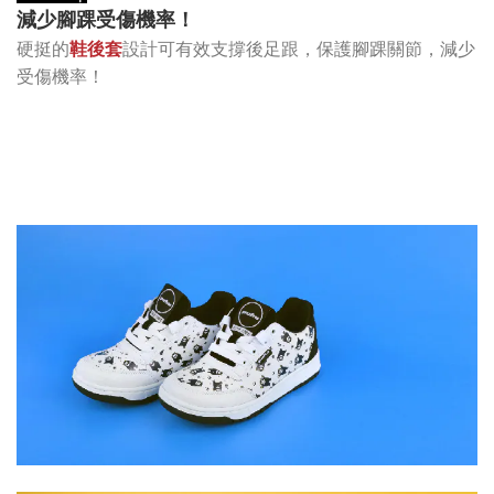
減少腳踝受傷機率！
硬挺的
鞋後套
設計可有效支撐後足跟，保護腳踝關節，減少
受傷機率！