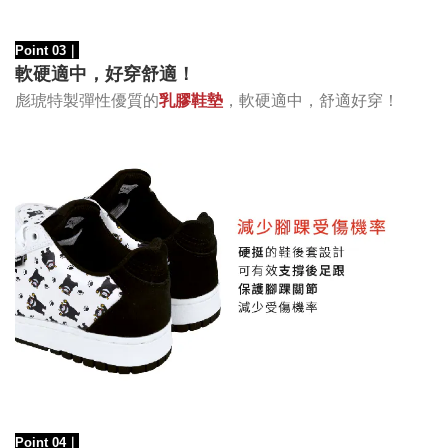
Point 03
｜
軟硬適中，好穿舒適！
彪琥特製
彈性優質的
乳膠鞋墊
，
軟硬適中，舒適好穿
！
Point 04
｜