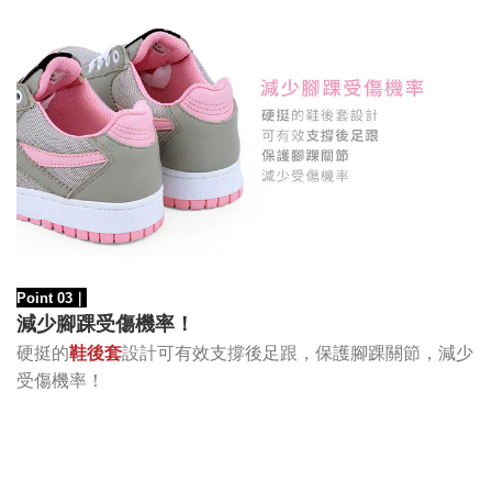
Point 03
｜
減少腳踝受傷機率！
硬挺的
鞋後套
設計可有效支撐後足跟，保護腳踝關節，減少
受傷機率！