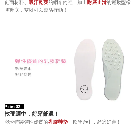
的網布內裡，加上
運動型橡
鞋面材料、
吸汗乾爽
耐磨止滑
的
膠鞋底
，雙腳可以靈活
行動！
Point 02
｜
軟硬適中，好穿舒適！
彪琥特製
彈性優質的
乳膠鞋墊
，
軟硬適中，舒適好穿
！