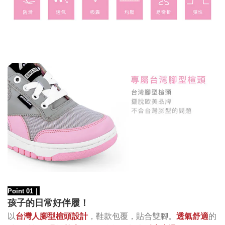
Point 01
｜
孩子的日常好伴履！
以
台灣人腳型楦頭設計
，鞋款包覆，貼合雙腳。
透氣舒適
的