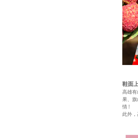
鞋面
高雄有
果、旗山
情 !
此外，