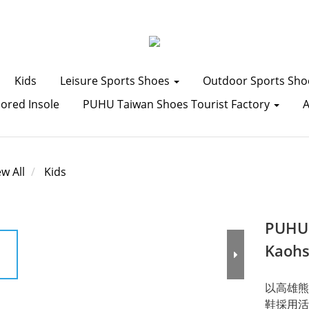
Kids
Leisure Sports Shoes
Outdoor Sports Sh
lored Insole
PUHU Taiwan Shoes Tourist Factory
ew All
Kids
PUHU 
Kaohs
以高雄熊
鞋採用活