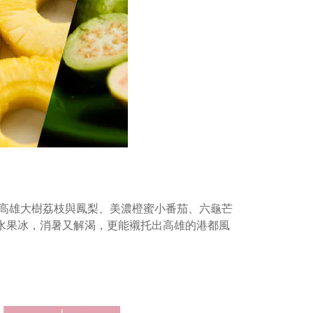
高雄大樹荔枝與鳳梨、美濃橙蜜小番茄、六龜芒
水果冰，消暑又解渴，更能襯托出高雄的港都風