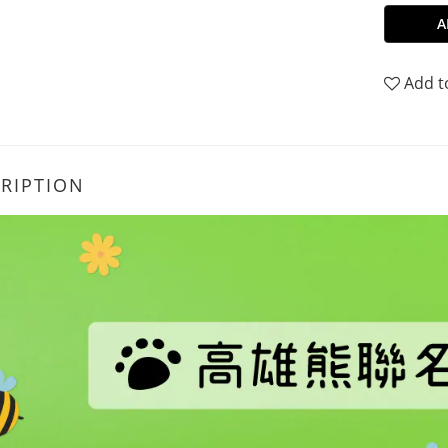
A
Add t
RIPTION