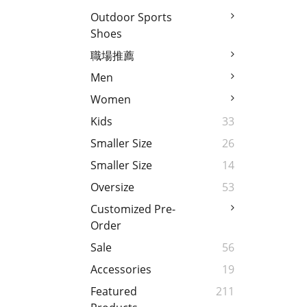
Outdoor Sports
Shoes
職場推薦
Men
Women
Kids
33
Smaller Size
26
Smaller Size
14
Oversize
53
Customized Pre-
Order
Sale
56
Accessories
19
Featured
211