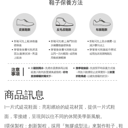
商品訊息
l
一片式緹花鞋面：亮彩繽紛的緹花材質，提供一片式鞋
面，零接縫，呈現與以往不同的休閒美學新風貌。
l
環保製程：
創新製程，採用『無膠成型法』來製作鞋子 , 鞋