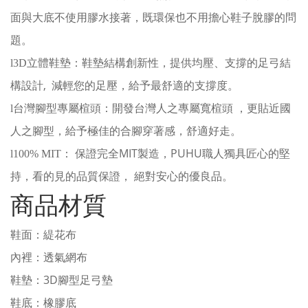
面與大底不使用膠水接著，既環保也不用擔心鞋子脫膠的問
題。
l
3D
立體鞋墊：鞋墊結構創新性，提供均壓、支撐的足弓結
,
構設計
減輕您的足壓，給予最舒適的支撐度。
l
台灣腳型專屬楦頭：開發台灣人之專屬寬楦頭 ，更貼近國
人之腳型，給予極佳的合腳穿著感，舒適好走。
MIT
PUHU
l
100% MIT
： 保證完全
製造，
職人獨具匠心的堅
持，看的見的品質保證， 絕對安心的優良品。
商品材質
鞋面：緹花布
內裡：透氣網布
3D
鞋墊：
腳型足弓墊
鞋底：橡膠底