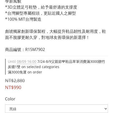
學新風貌
*3D立體足弓鞋墊，給予最舒適的支撐度
*台灣腳型專屬楦頭，更貼近國人之腳型
*100% MIT台灣製造
彪琥獨家創新環保製程，大幅提升鞋品韌性及耐用度，鞋
面不脫膠更耐久穿，對地球友善環保的新選擇！
商品編號：R15M7902
Until
08/09 16:00
7/24-8/9父親節💙鞋品單筆消費滿3000贈竹
炭襪1雙 on selected categories
滿3000免運 on order
NT$2,880
NT$990
Color