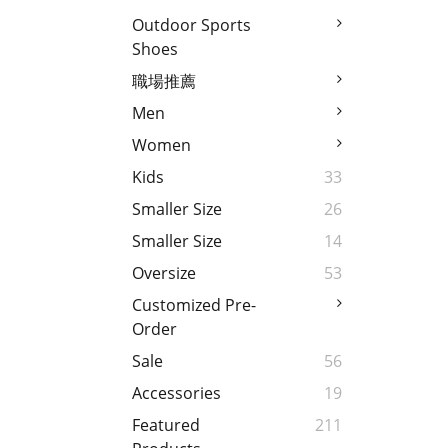
Outdoor Sports
Shoes
職場推薦
Men
Women
Kids
33
Smaller Size
26
Smaller Size
14
Oversize
53
Customized Pre-
Order
Sale
56
Accessories
19
Featured
211