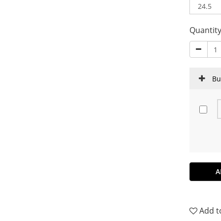
Quantit
Bu
A
Add t