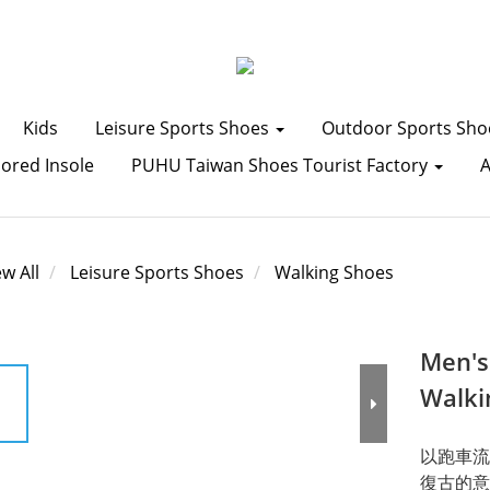
Kids
Leisure Sports Shoes
Outdoor Sports Sh
lored Insole
PUHU Taiwan Shoes Tourist Factory
ew All
Leisure Sports Shoes
Walking Shoes
Men's
Walki
以跑車流
復古的意