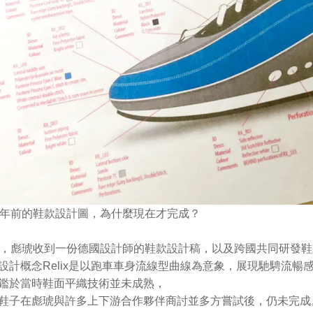
0年前的鞋款設計圖，為什麼現在才完成？
前，彪琥收到一份德國設計師的鞋款設計稿，以及跨國共同研發
設計概念Relix是以跑車車身流線型曲線為意象，展現馳騁流暢
鑑於當時鞋面平織技術並未成熟，
鞋子在彪琥與許多上下游合作夥伴商討並多方嘗試後，仍未完成