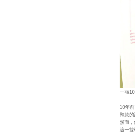
一張1
10年
鞋款的
然而，
這一雙