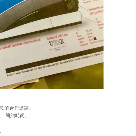
鞋款的合作邀請。
感，簡約時尚。
。