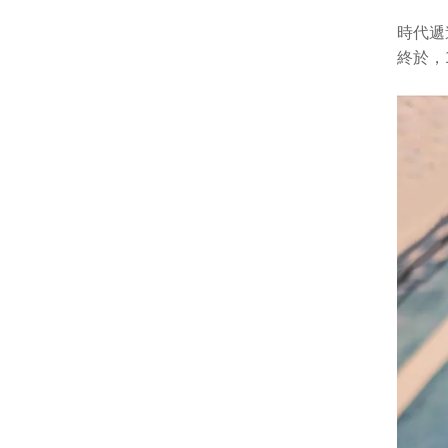
時代遞
終於，