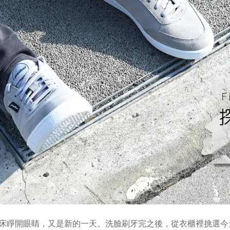
床睜開眼睛，又是新的一天。洗臉刷牙完之後，從衣櫃裡挑選今