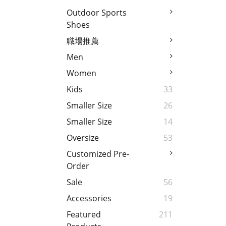
Outdoor Sports
Shoes
職場推薦
Men
Women
Kids
33
Smaller Size
26
Smaller Size
14
Oversize
53
Customized Pre-
Order
Sale
56
Accessories
19
Featured
211