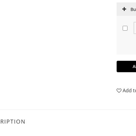
Bu
A
Add t
RIPTION