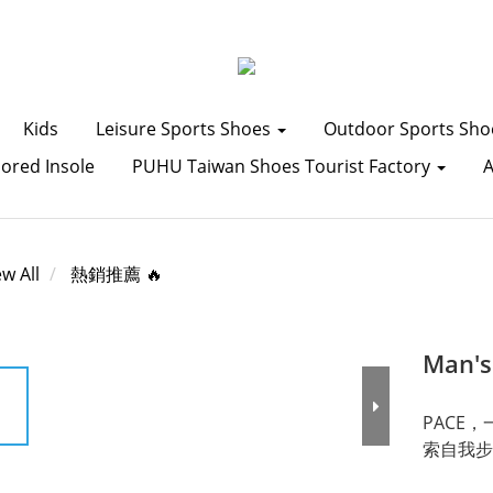
Kids
Leisure Sports Shoes
Outdoor Sports Sh
lored Insole
PUHU Taiwan Shoes Tourist Factory
ew All
熱銷推薦 🔥
Man's
PACE
索自我步