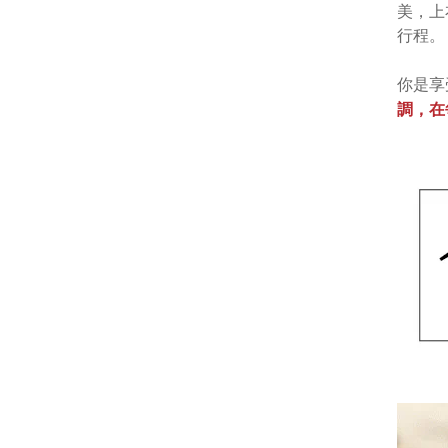
美，上
行程。
你是享
調，在