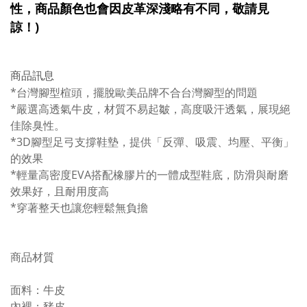
性，商品顏色也會因皮革深淺略有不同，敬請見
諒！)
商品訊息
*台灣腳型楦頭，擺脫歐美品牌不合台灣腳型的問題
*嚴選高透氣牛皮，材質不易起皺，高度吸汗透氣，展現絕
佳除臭性。
*3D腳型足弓支撐鞋墊，提供「反彈、吸震、均壓、平衡」
的效果
*輕量高密度EVA搭配橡膠片的一體成型鞋底，防滑與耐磨
效果好，且耐用度高
*穿著整天也讓您輕鬆無負擔
商品材質
面料：牛皮
內裡：豬皮