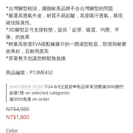
*台灣腳型楦頭，擺脫歐美品牌不合台灣腳型的問題
*嚴選高透氣牛皮，材質不易起皺，高度吸汗透氣，展現
絕佳除臭性。
*3D腳型足弓支撐鞋墊，提供「反彈、吸震、均壓、平
衡」的效果
*輕量高密度EVA搭配橡膠片的一體成型鞋底，防滑與耐磨
效果好，且耐用度高
*穿著整天也讓您輕鬆無負擔
商品編號：P13ME432
Until
08/09 16:00
7/24-8/9父親節💙鞋品單筆消費滿3000贈竹
炭襪1雙 on selected categories
滿3000免運 on order
NT$4,980
NT$1,800
Color