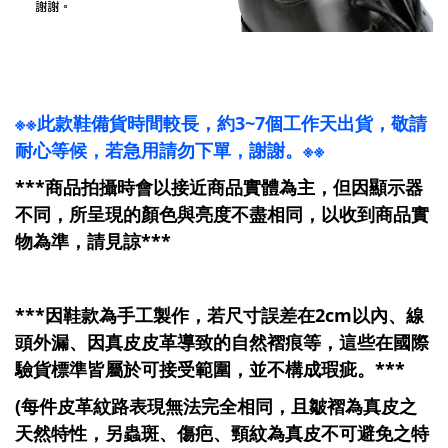
※※此款鞋備貨時間較長，約3~7個工作天出貨，敬請
耐心等候，若急用請勿下單，謝謝。※※
***商品拍攝時會以接近商品實體為主，但因顯示器
不同，所呈現的顏色與亮度不盡相同，以收到商品實
物為準，請見諒***
***因鞋款為手工製作，若尺寸誤差在2cm以內、線
頭外漏、因真皮皮革導致的自然褶痕等，這些在國際
驗貨標準皆屬於可接受範圍，並不構成瑕疵。***
(每件皮革紋路表現無法完全相同，且皺褶為真皮之
天然特性，另蟲斑、傷疤、頸紋為真皮不可避免之特