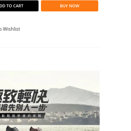
DD TO CART
BUY NOW
o Wishlist