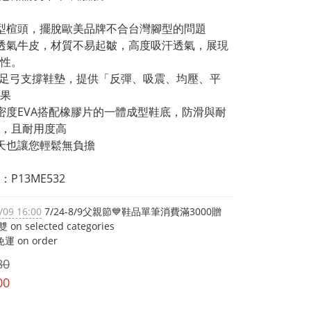
型楦頭，擺脫歐美品牌不合台灣腳型的問題
透氣牛皮，材質不易起皺，高度吸汗透氣，展現
性。
型足弓支撐鞋墊，提供「反彈、吸震、均壓、平
果
密度EVA搭配橡膠片的一體成型鞋底，防滑與耐
，且耐用度高
天也讓您輕鬆無負擔
P13ME532
/09 16:00
7/24-8/9父親節💙鞋品單筆消費滿3000贈
on selected categories
運 on order
80
00