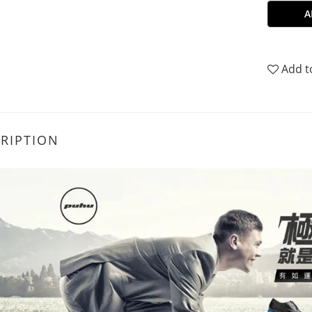
A
Add t
RIPTION