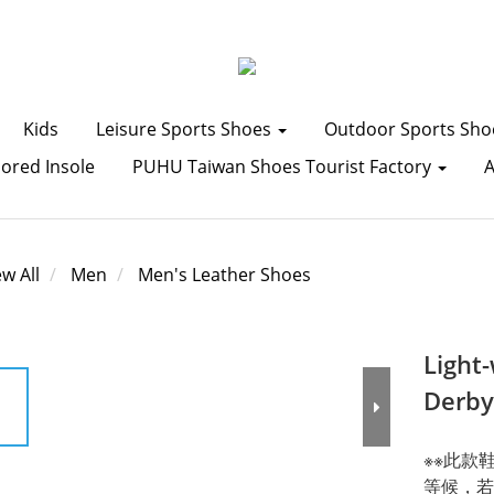
Kids
Leisure Sports Shoes
Outdoor Sports Sh
lored Insole
PUHU Taiwan Shoes Tourist Factory
ew All
Men
Men's Leather Shoes
Light
Derby
※※此款
等候，若