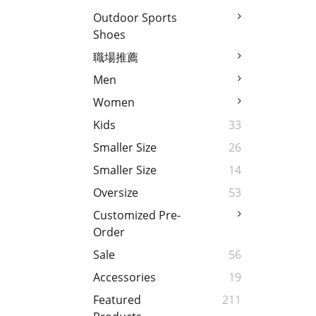
Outdoor Sports
Shoes
職場推薦
Men
Women
Kids
33
Smaller Size
26
Smaller Size
14
Oversize
53
Customized Pre-
Order
Sale
56
Accessories
19
Featured
211