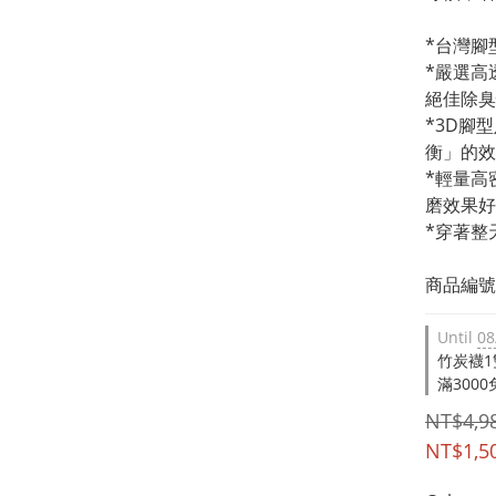
*台灣腳
*嚴選高
絕佳除臭
*3D腳
衡」的效
*輕量高
磨效果好
*穿著整
商品編號：
Until
08
竹炭襪1雙 
滿3000免
NT$4,9
NT$1,5