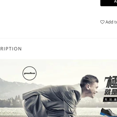
A
Add t
RIPTION