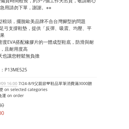
鞋備貨時間較長，約3~7個工作天出貨，敬請耐心
急用請勿下單，謝謝。※※
型楦頭，擺脫歐美品牌不合台灣腳型的問題
型足弓支撐鞋墊，提供「反彈、吸震、均壓、平
果
密度EVA搭配橡膠片的一體成型鞋底，防滑與耐
，且耐用度高
天也讓您輕鬆無負擔
P13ME525
/09 16:00
7/24-8/9父親節💙鞋品單筆消費滿3000贈
on selected categories
運 on order
80
00