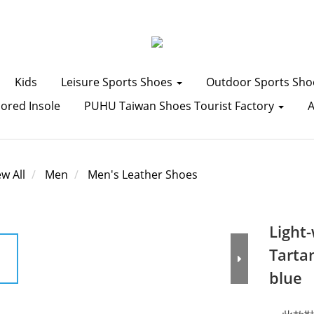
Kids
Leisure Sports Shoes
Outdoor Sports Sh
lored Insole
PUHU Taiwan Shoes Tourist Factory
ew All
Men
Men's Leather Shoes
Light
Tarta
blue