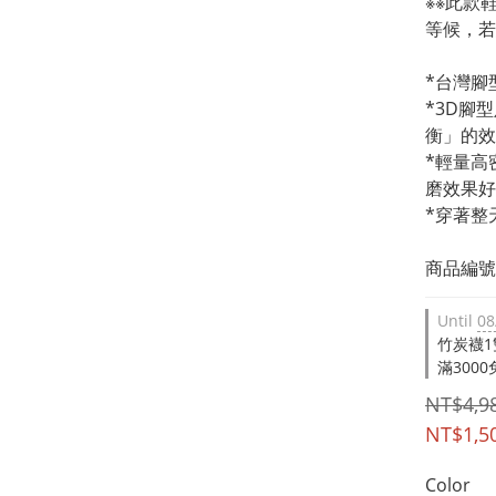
※※此款
等候，若
*台灣腳
*3D腳
衡」的效
*輕量高
磨效果好
*穿著整
商品編號：
Until
08
竹炭襪1雙 
滿3000免
NT$4,9
NT$1,5
Color