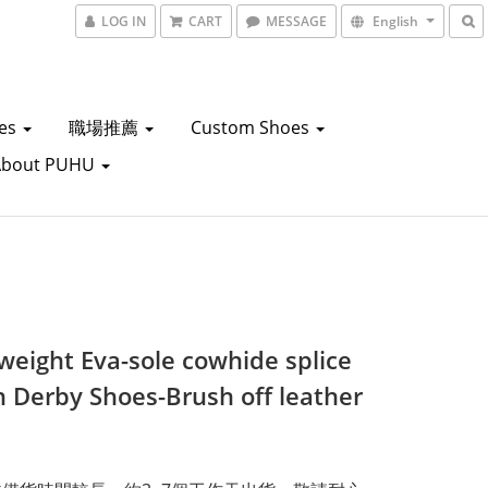
LOG IN
CART
MESSAGE
English
oes
職場推薦
Custom Shoes
About PUHU
-weight Eva-sole cowhide splice
n Derby Shoes-Brush off leather