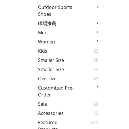
Outdoor Sports
Shoes
職場推薦
Men
Women
Kids
33
Smaller Size
26
Smaller Size
14
Oversize
53
Customized Pre-
Order
Sale
56
Accessories
19
Featured
211