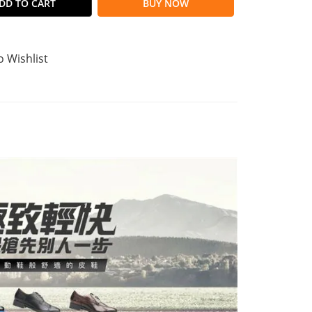
DD TO CART
BUY NOW
o Wishlist