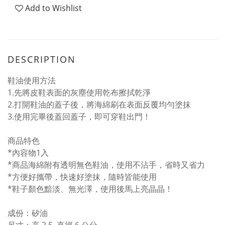
Add to Wishlist
DESCRIPTION
鞋油使用方法
1.先將皮鞋表面的灰塵使用乾布擦拭乾淨
2.打開鞋油的蓋子後，將海綿刷在表面反覆均勻塗抹
3.使用完畢後蓋回蓋子，即可穿鞋出門！
商品特色
*內容物1入
*商品海綿附有透明無色鞋油，使用不沾手，省時又省力
*方便好攜帶，快速好塗抹，隨時皆能使用
*鞋子顏色黯淡、無光澤，使用後馬上亮晶晶！
成份：矽油