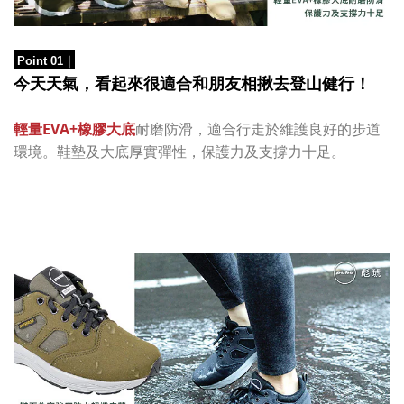
Point 01
｜
今天天氣，看起來很適合和朋友相揪去登山健行！
輕量EVA+橡膠大底
耐磨防滑，
適合行走於
維護良好的步道
環境
。
鞋墊及大底厚實彈性，保護力及支撐力十足。