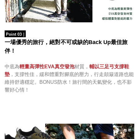
Point 03
｜
最佳旅
一場優秀的旅行，絕對不可或缺的
Back Up
伴！
中底為
輕量高彈性
發泡
材質，
EVA真空
輔以三足弓支撐
鞋
墊
，
支撐性佳，
緩和體重對腳底的壓力，
行走顛簸道路也能
維持舒適穩定。
BONUS防水！旅行間的天氣變化，也不影
響好心情！