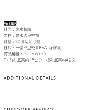
商品資訊
鞋面：防水超纖
內裡：防水透濕裡布
鞋墊：3D腳型足弓墊
鞋底：一體成型輕量EVA+橡膠底
R21MW110
商品編號：
Ps.前鞋底高約1.5公分、
後鞋底高約4公分
ADDITIONAL DETAILS
CUSTOMER REVIEWS