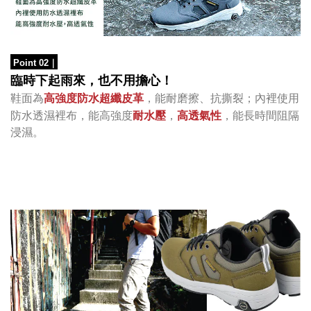
Point 02
｜
臨時下起雨來，也不用擔心！
鞋面為
高強度防水超纖皮革
，能耐磨擦、抗撕裂；
內裡使用
防水透濕裡布，能高強度
耐水壓
，
高透氣性
，能長時間阻隔
浸濕。