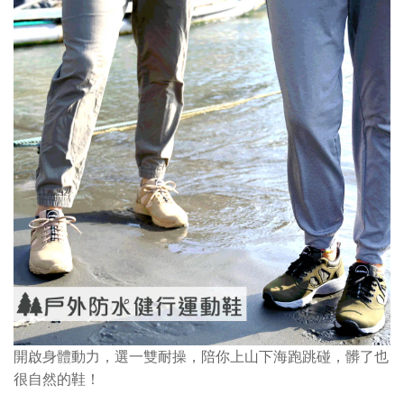
開啟身體動力，選一雙耐操，陪你上山下海跑跳碰，髒了也
很自然的鞋！