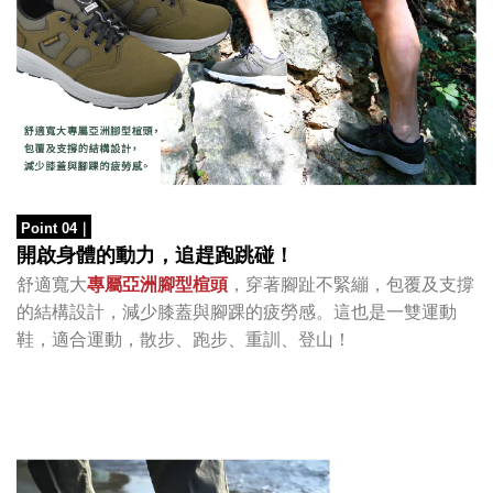
Point 04
｜
開啟身體的動力，追趕跑跳碰！
舒適寬大
專屬亞洲腳型楦頭
，穿著腳趾不緊繃，
包覆及支撐
的結構設計，
減少膝蓋與腳踝的疲勞感。
這也是一雙運動
鞋，適合運動，散步、跑步、重訓、登山！